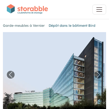
Garde-meubles à Vernier
Dépôt dans le bâtiment Bird
Image précédente pour "Dépôt dans le bâtime
Imag