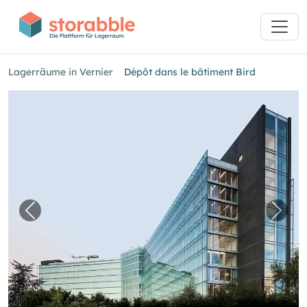
Lagerräume in Vernier
Dépôt dans le bâtiment Bird
Vorheriges Bild für "Dépôt dans le bâtiment Bi
Nächs