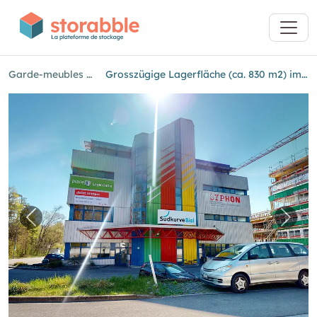
Garde-meubles à Brügg
Grosszügige Lagerfläche (ca. 830 m2) im 2. Obergeschoss
Image précédente pour "Grosszügige Lagerflä
Imag