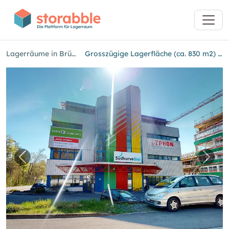
Lagerräume in Brügg bei Biel
Grosszügige Lagerfläche (ca. 830 m2) im 2. Obergeschoss
Vorheriges Bild für "Grosszügige Lagerfläche 
Nächs