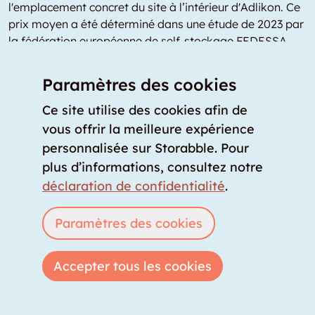
l'emplacement concret du site à l’intérieur d'Adlikon. Ce
prix moyen a été déterminé dans une étude de 2023 par
la fédération européenne de self-stockage FEDESSA.
Location de box à Adlikon : les
Paramètres des cookies
points à vérifier avant de louer
Ce site utilise des cookies afin de
votre garde-meuble
vous offrir la meilleure expérience
Choisissez un garde-meuble sans fenêtre avec un
personnalisée sur Storabble. Pour
climat optimal :
idéalement, optez pour un garde-
plus d’informations, consultez notre
meuble sans exposition au soleil, avec une faible
déclaration de confidentialité
.
humidité et une température ambiante moyenne.
Ainsi, vous évitez les dommages aux objets
Paramètres des cookies
sensibles comme les livres et vous pouvez mieux
prévenir les nuisibles.
Accepter tous les cookies
Bonne isolation pour une température constante :
des variations de température régulières peuvent
endommager les objets entreposés. Sans une