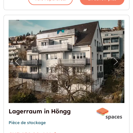
Image précédente pour "Lagerraum in Hön
Image 
Lagerraum in Höngg
Pièce de stockage