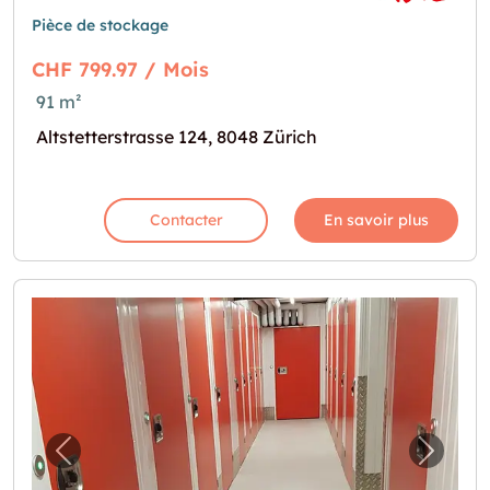
Pièce de stockage
CHF 799.97 / Mois
91 m²
Altstetterstrasse 124, 8048 Zürich
Contacter
En savoir plus
Image précédente pour "Lagerräume (Self-S
Image 