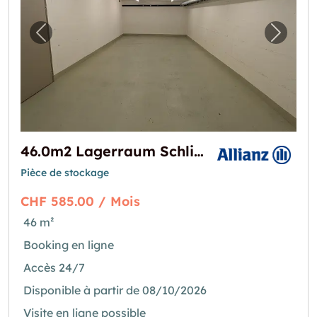
Image précédente pour "46.0m2 Lagerraum 
Image 
46.0m2 Lagerraum Schlieren - Uitikonerstrasse 2/4 (VERFÜGBAR AB MITTE OKTOBER)
Pièce de stockage
CHF 585.00 / Mois
46 m²
Booking en ligne
Accès 24/7
Disponible à partir de 08/10/2026
Visite en ligne possible