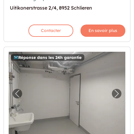
Uitikonerstrasse 2/4, 8952 Schlieren
Contacter
En savoir plus
Réponse dans les 24h garantie
Image précédente pour "10.4m2 Lagerraum Zü
Image 