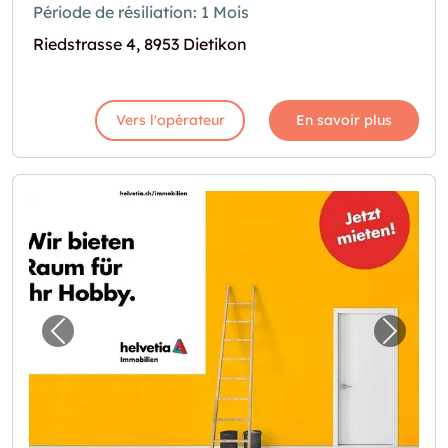
Période de résiliation: 1 Mois
Riedstrasse 4, 8953 Dietikon
Vers l'opérateur
En savoir plus
Image précédente pour "Lagerraum in Züric
Image 