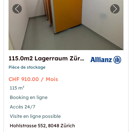
Image précédente pour "115.0m2 Lagerraum 
Image 
115.0m2 Lagerraum Zürich - Hohlstrasse 552-556
Pièce de stockage
CHF 910.00 / Mois
115 m²
Booking en ligne
Accès 24/7
Visite en ligne possible
Hohlstrasse 552, 8048 Zürich