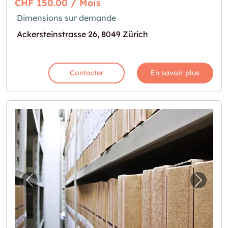
CHF 150.00 / Mois
Dimensions sur demande
Ackersteinstrasse 26, 8049 Zürich
Contacter
En savoir plus
Image précédente pour "Lagerraum an Top-La
Image 