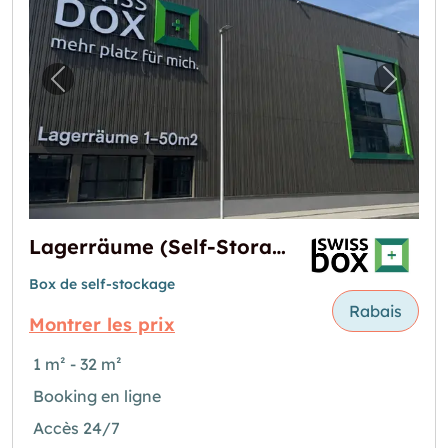
Image précédente pour "Lagerräume (Self-St
Image 
Lagerräume (Self-Storage) in Dietikon
Box de self-stockage
Rabais
Montrer les prix
1 m² - 32 m²
Booking en ligne
Accès 24/7