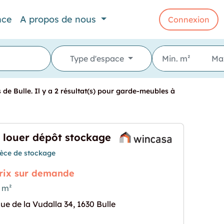
nce
A propos de nous
Connexion
Type d'espace
de Bulle. Il y a 2 résultat(s) pour garde-meubles à
 louer dépôt stockage
ièce de stockage
rix sur demande
 m²
ue de la Vudalla 34, 1630 Bulle
ockage"
rochaine pour "A louer dépôt stockage"