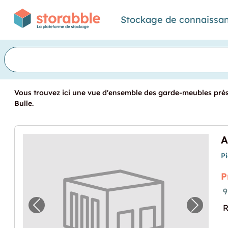
Stockage de connaissa
Vous trouvez ici une vue d'ensemble des garde-meubles près 
Bulle.
A
P
P
9
R
Image précédente pour "A louer dépôt st
Image p