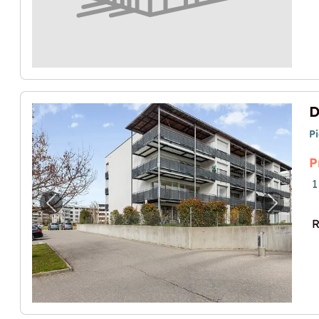
P
P
1
Image précédente pour "Dépôt pour stockag
Image p
R