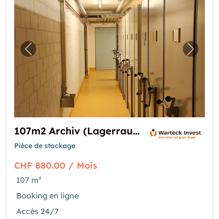
Image précédente pour "107m2 Archiv (Lage
Image 
107m2 Archiv (Lagerraum) Schaffhausen - Stauffacherstrasse 36
Pièce de stockage
CHF 880.00 / Mois
107 m²
Booking en ligne
Accès 24/7