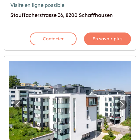
Visite en ligne possible
Stauffacherstrasse 36, 8200 Schaffhausen
Contacter
En savoir plus
Image précédente pour "Lagerräume zu ver
Image 