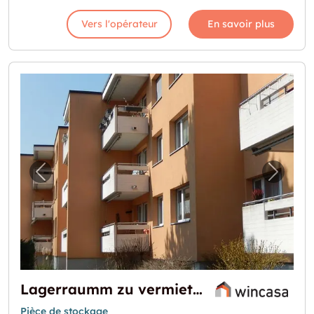
Vers l'opérateur
En savoir plus
Image précédente pour "Lagerraumm zu ve
Image 
Lagerraumm zu vermieteten
Pièce de stockage