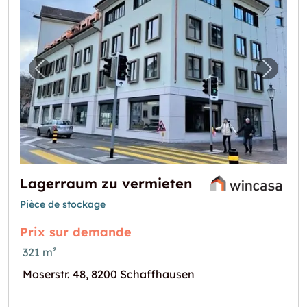
Image précédente pour "Lagerraum zu verm
Image 
Lagerraum zu vermieten
Pièce de stockage
Prix sur demande
321 m²
Moserstr. 48, 8200 Schaffhausen