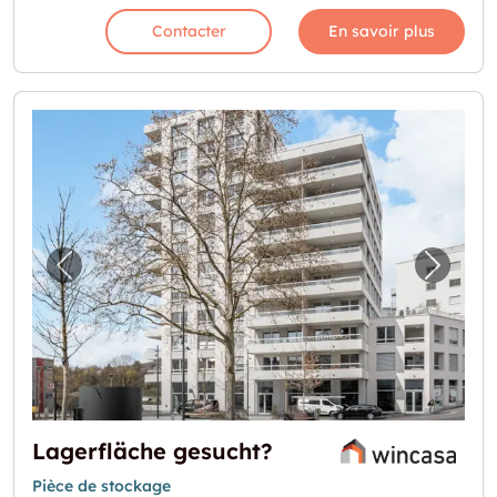
Contacter
En savoir plus
Image précédente pour "Lagerfläche gesuc
Image 
Lagerfläche gesucht?
Pièce de stockage