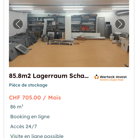
Image précédente pour "85.8m2 Lagerraum S
Image 
85.8m2 Lagerraum Schaffhausen - Stauffacherstrasse 36
Pièce de stockage
CHF 705.00 / Mois
86 m²
Booking en ligne
Accès 24/7
Visite en ligne possible