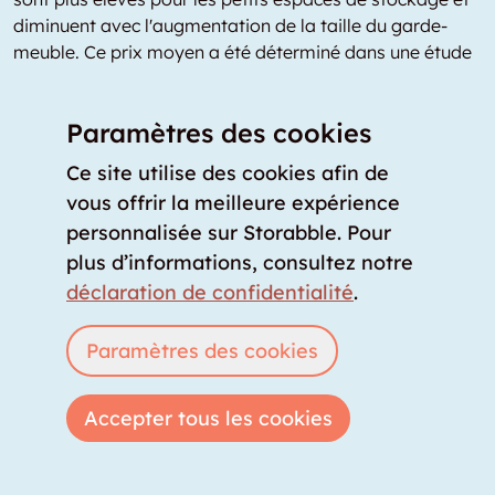
diminuent avec l'augmentation de la taille du garde-
meuble. Ce prix moyen a été déterminé dans une étude
de 2025 par l'entreprise d'analyse de données
storabble-Analytics.
Paramètres des cookies
Tarif self-stockage Canton de
Ce site utilise des cookies afin de
Schaffhouse : combien coûte une
vous offrir la meilleure expérience
location de box en self-stockage
personnalisée sur Storabble. Pour
dans le canton de Schaffhouse?
plus d’informations, consultez notre
déclaration de confidentialité
.
Une location de box de type self-stockage dans le
canton de Schaffhouse coûte en moyenne CHF 38 par
mois et par mètre carré. C'est le prix moyen pour le self-
Paramètres des cookies
stockage dans le canton de Schaffhouse. Les coûts
varient en fonction du taux d'occupation du site de self-
Accepter tous les cookies
stockage, de l'équipement sur place, de la flexibilité des
conditions contractuelles et de l'emplacement concret
du site à l’intérieur du canton de Schaffhouse. Ce prix