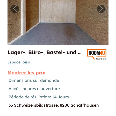
Image précédente pour "Lager-, Büro-, Bas
Image 
Lager-, Büro-, Bastel- und Hobbyräume in Schaffhausen
Espace loisir
Montrer les prix
Dimensions sur demande
Accès: heures d'ouverture
Période de résiliation: 14 Jours
35 Schweizersbildstrasse, 8200 Schaffhausen