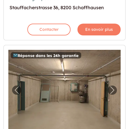
Stauffacherstrasse 36, 8200 Schaffhausen
Contacter
En savoir plus
Réponse dans les 24h garantie
Image précédente pour "104m2 Lagerraum S
Image 