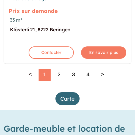
Prix sur demande
33 m²
Klösterli 21, 8222 Beringen
Contacter
En savoir plus
<
1
2
3
4
>
Carte
Garde-meuble et location de