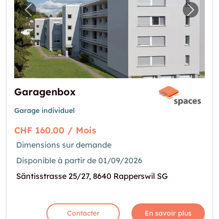
Image précédente pour "Garagenbox"
Image 
Garagenbox
Garage individuel
CHF 160.00 / Mois
Dimensions sur demande
Disponible à partir de 01/09/2026
Säntisstrasse 25/27, 8640 Rapperswil SG
Contacter
En savoir plus