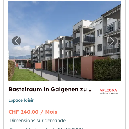
Image précédente pour "Bastelraum in Galg
Image 
Bastelraum in Galgenen zu vermieten
Espace loisir
CHF 240.00 / Mois
Dimensions sur demande