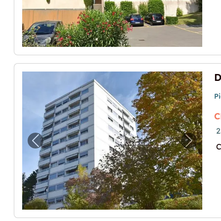
D
P
C
2
Image précédente pour "Dépôt idéalement 
Image p
C