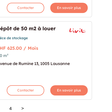
Contacter
En savoir plus
épôt de 50 m2 à louer
ièce de stockage
HF 625.00 / Mois
0 m²
 louer"
rochaine pour "Dépôt de 50 m2 à louer"
venue de Rumine 13, 1005 Lausanne
Contacter
En savoir plus
4
>