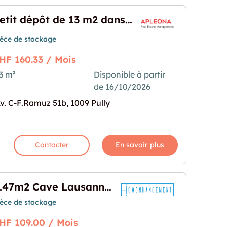
Petit dépôt de 13 m2 dans immeuble résidentiel
ièce de stockage
HF 160.33 / Mois
3 m²
Disponible à partir
de 16/10/2026
 m2 dans immeuble résidentiel"
rochaine pour "Petit dépôt de 13 m2 dans immeubl
v. C-F.Ramuz 51b, 1009 Pully
Contacter
En savoir plus
0.47m2 Cave Lausanne - Route de Berne 2
ièce de stockage
HF 109.00 / Mois