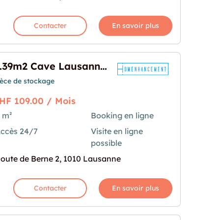
Contacter
En savoir plus
0.39m2 Cave Lausanne - Route de Berne 2
ièce de stockage
HF 109.00 / Mois
 m²
Booking en ligne
ccès 24/7
Visite en ligne
anne - Route de Berne 2"
rochaine pour "0.39m2 Cave Lausanne - Route de 
possible
oute de Berne 2, 1010 Lausanne
Contacter
En savoir plus