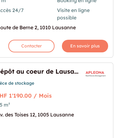
 m²
Booking en ligne
ccès 24/7
Visite en ligne
nne - Route de Berne 2"
rochaine pour "0.4m2 Cave Lausanne - Route de B
possible
oute de Berne 2, 1010 Lausanne
Contacter
En savoir plus
Dépôt au coeur de Lausane
ièce de stockage
HF 1'190.00 / Mois
5 m²
e Lausane"
prochaine pour "Dépôt au coeur de Lausane"
v. des Toises 12, 1005 Lausanne