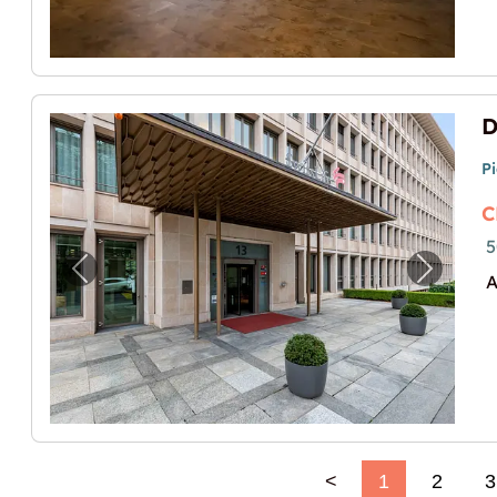
D
P
C
5
Image précédente pour "Dépôt de 50 m2 à
Image p
A
<
1
2
3