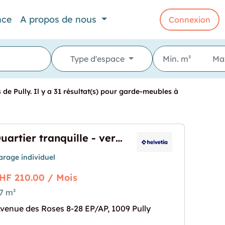
nce
A propos de nous
Connexion
Type d'espace
e Pully. Il y a 31 résultat(s) pour garde-meubles à
Quartier tranquille - verdure - proche toutes commodités
arage individuel
HF 210.00 / Mois
7 m²
e - verdure - proche toutes commodités"
rochaine pour "Quartier tranquille - verdure - pr
venue des Roses 8-28 EP/AP, 1009 Pully