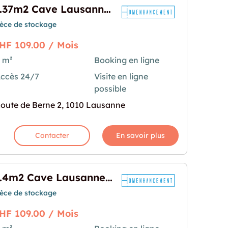
0.37m2 Cave Lausanne - Route de Berne 2
ièce de stockage
HF 109.00 / Mois
 m²
Booking en ligne
ccès 24/7
Visite en ligne
anne - Route de Berne 2"
rochaine pour "0.37m2 Cave Lausanne - Route de 
possible
oute de Berne 2, 1010 Lausanne
Contacter
En savoir plus
0.4m2 Cave Lausanne - Route de Berne 2
ièce de stockage
HF 109.00 / Mois