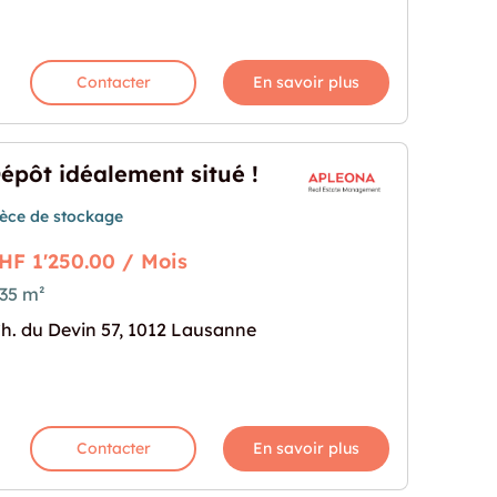
Contacter
En savoir plus
épôt idéalement situé !
ièce de stockage
HF 1'250.00 / Mois
35 m²
situé !"
rochaine pour "Dépôt idéalement situé !"
h. du Devin 57, 1012 Lausanne
Contacter
En savoir plus