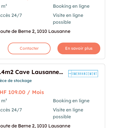
 m²
Booking en ligne
ccès 24/7
Visite en ligne
anne - Route de Berne 2"
rochaine pour "0.47m2 Cave Lausanne - Route de 
possible
oute de Berne 2, 1010 Lausanne
Contacter
En savoir plus
0.4m2 Cave Lausanne - Route de Berne 2
ièce de stockage
HF 109.00 / Mois
 m²
Booking en ligne
ccès 24/7
Visite en ligne
nne - Route de Berne 2"
rochaine pour "0.4m2 Cave Lausanne - Route de B
possible
oute de Berne 2, 1010 Lausanne