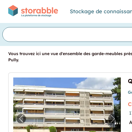
Stockage de connaissa
Vous trouvez ici une vue d'ensemble des garde-meubles près d
Pully.
G
C
1
Image précédente pour "Quartier tranquill
Image p
A