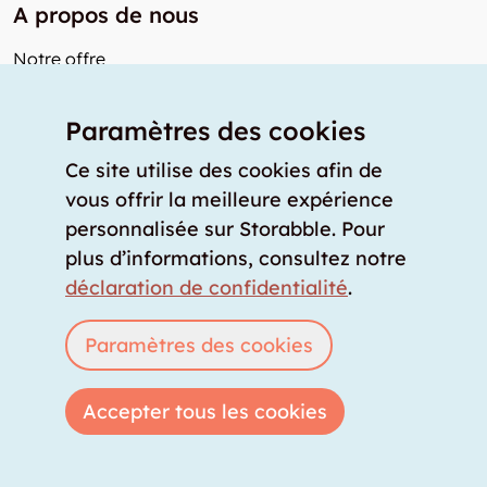
A propos de nous
Notre offre
Nos partenaires
Paramètres des cookies
Notre team
Nos prix
Ce site utilise des cookies afin de
storabble France
vous offrir la meilleure expérience
personnalisée sur Storabble. Pour
Autres de storabble
plus d’informations, consultez notre
FAQ
déclaration de confidentialité
.
Articles de presse
Paramètres des cookies
Comment calculer la capacité d'un garde-meuble?
Quel est le tarif moyen d'un garde-meuble?
Accepter tous les cookies
Pour fournisseurs de stockage
Annoncez un espace de stockage
Connexion