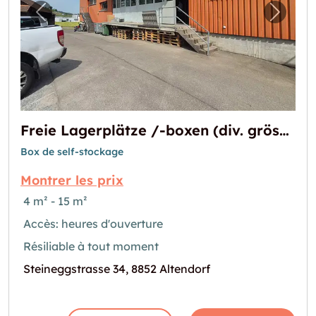
Image précédente pour "Freie Lagerplätze /
Image 
Freie Lagerplätze /-boxen (div. grössen)
Box de self-stockage
Montrer les prix
4 m² - 15 m²
Accès: heures d'ouverture
Résiliable à tout moment
Steineggstrasse 34, 8852 Altendorf