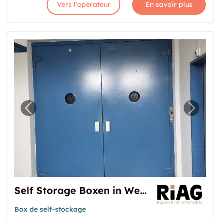
Vers l'opérateur
En savoir plus
Image précédente pour "Self Storage Boxen
Image 
Self Storage Boxen in Wetzikon
Box de self-stockage