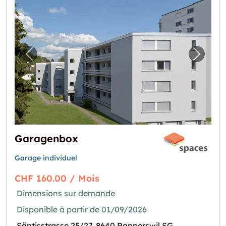
Image précédente pour "Garagenbox"
Image 
Garagenbox
Garage individuel
CHF 160.00 / Mois
Dimensions sur demande
Disponible à partir de 01/09/2026
Säntisstrasse 25/27, 8640 Rapperswil SG