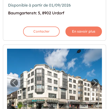
Disponible à partir de 01/09/2026
Baumgartenstr. 5, 8902 Urdorf
Contacter
En savoir plus
Image précédente pour "Lagerfläche im 2. 
Image 