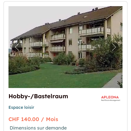
Image précédente pour "Hobby-/Bastelrau
Image 
Hobby-/Bastelraum
Espace loisir
CHF 140.00 / Mois
Dimensions sur demande