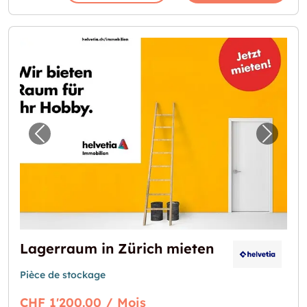
Image précédente pour "Lagerraum in Züric
Image 
Lagerraum in Zürich mieten
Pièce de stockage
CHF 1'200.00 / Mois