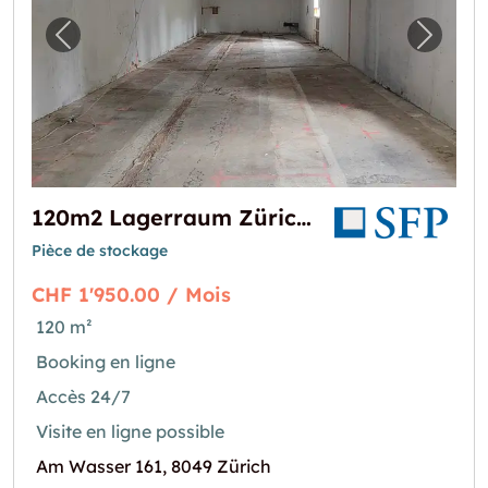
Image précédente pour "120m2 Lagerraum Z
Image 
120m2 Lagerraum Zürich - Am Wasser 161
Pièce de stockage
CHF 1'950.00 / Mois
120 m²
Booking en ligne
Accès 24/7
Visite en ligne possible
Am Wasser 161, 8049 Zürich