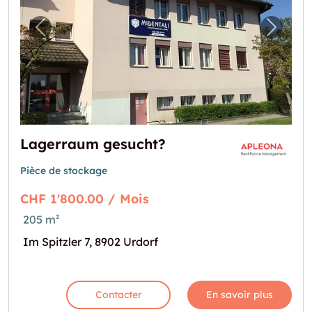
Image précédente pour "Lagerraum gesuch
Image 
Lagerraum gesucht?
Pièce de stockage
CHF 1'800.00 / Mois
205 m²
Im Spitzler 7, 8902 Urdorf
Contacter
En savoir plus