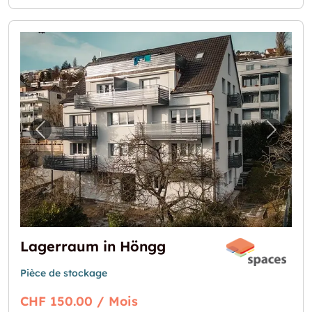
Image précédente pour "Lagerraum in Hön
Image 
Lagerraum in Höngg
Pièce de stockage
CHF 150.00 / Mois