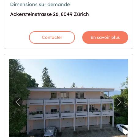
Dimensions sur demande
Ackersteinstrasse 26, 8049 Zürich
Contacter
En savoir plus
Image précédente pour "Einzelgaragenbox 
Image 