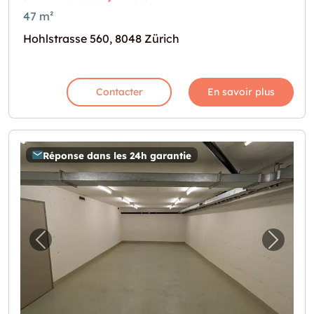
47 m²
Hohlstrasse 560, 8048 Zürich
Contacter
En savoir plus
Réponse dans les 24h garantie
Image précédente pour "46.0m2 Lagerraum 
Image 