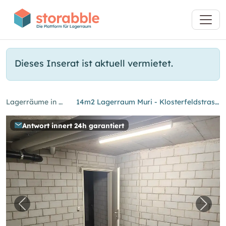
Dieses Inserat ist aktuell vermietet.
Lagerräume in Muri
14m2 Lagerraum Muri - Klosterfeldstrasse 32
Antwort innert 24h garantiert
Vorheriges Bild für "14m2 Lagerraum Muri - Kl
Nächs