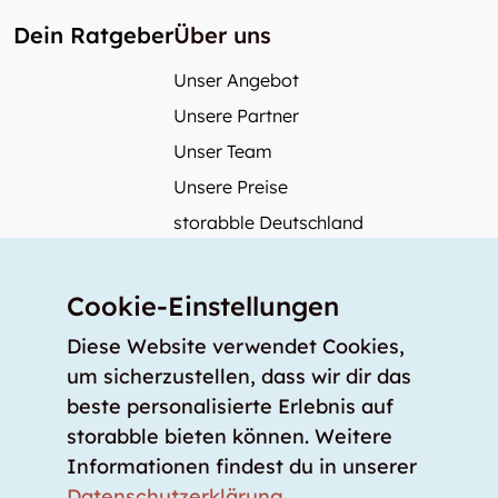
Dein Ratgeber
Über uns
Unser Angebot
Unsere Partner
Unser Team
Unsere Preise
storabble Deutschland
storabble Österreich
Mehr über storabble
Cookie-Einstellungen
FAQ
Diese Website verwendet Cookies,
Medienbeiträge
um sicherzustellen, dass wir dir das
beste personalisierte Erlebnis auf
Wie gross muss ein Lagerraum sein?
storabble bieten können. Weitere
Was kostet ein Lagerraum?
Informationen findest du in unserer
Für Lageranbieter
Datenschutzerklärung
.