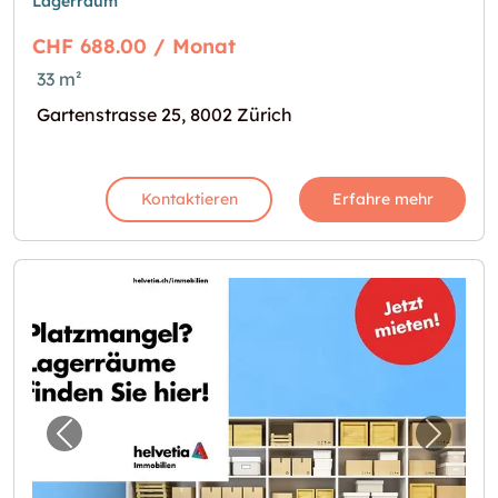
Lagerraum
CHF 688.00 / Monat
33 m²
Gartenstrasse 25, 8002 Zürich
Kontaktieren
Erfahre mehr
Vorheriges Bild für "Hier finden Sie mehr Lag
Nächst