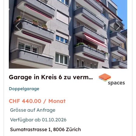
Vorheriges Bild für "Garage in Kreis 6 zu ve
Nächst
Garage in Kreis 6 zu vermieten
Doppelgarage
CHF 440.00 / Monat
Grösse auf Anfrage
Verfügbar ab 01.10.2026
Sumatrastrasse 1, 8006 Zürich