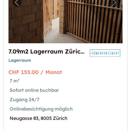
Vorheriges Bild für "7.09m2 Lagerraum Züri
Nächst
7.09m2 Lagerraum Zürich - Neugasse 83
Lagerraum
CHF 155.00 / Monat
7 m²
Sofort online buchbar
Zugang 24/7
Onlinebesichtigung möglich
Neugasse 83, 8005 Zürich