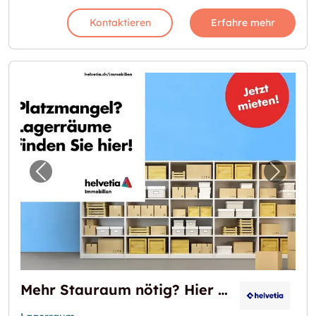
Kontaktieren
Erfahre mehr
Vorheriges Bild für "Mehr Stauraum nötig? Hi
Nächst
Mehr Stauraum nötig? Hier finden Sie die Lösung!