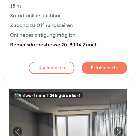
15 m²
Sofort online buchbar
Zugang zu Öffnungszeiten
Onlinebesichtigung möglich
Birmensdorferstrasse 20, 8004 Zürich
Kontaktieren
Erfahre mehr
Antwort innert 24h garantiert
Vorheriges Bild für "17m2 Lagerraum Zürich 
Nächst