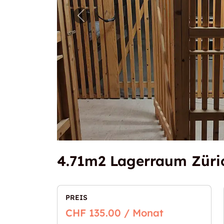
Vorheriges Bild für "4.71m2 Lag
4.71m2 Lagerraum Züri
PREIS
CHF 135.00 / Monat