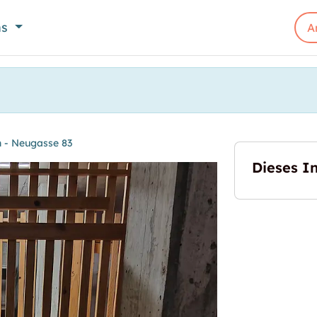
ns
A
 - Neugasse 83
Dieses In