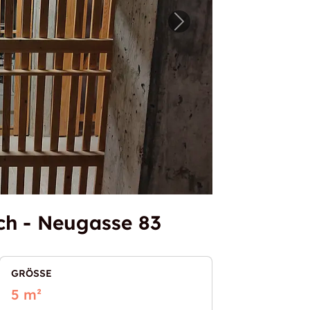
erraum Zürich - Neugasse 83"
Nächstes Bild für "4
ch - Neugasse 83
GRÖSSE
5 m²