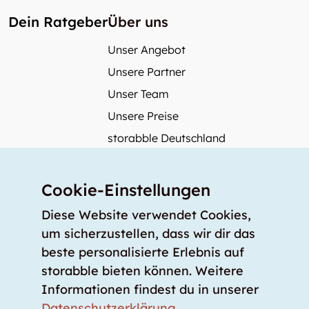
Dein Ratgeber
Über uns
Unser Angebot
Unsere Partner
Unser Team
Unsere Preise
storabble Deutschland
storabble Österreich
Mehr über storabble
Cookie-Einstellungen
FAQ
Diese Website verwendet Cookies,
Medienbeiträge
um sicherzustellen, dass wir dir das
beste personalisierte Erlebnis auf
Wie gross muss ein Lagerraum sein?
storabble bieten können. Weitere
Was kostet ein Lagerraum?
Informationen findest du in unserer
Für Lageranbieter
Datenschutzerklärung
.