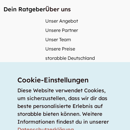
Dein Ratgeber
Über uns
Unser Angebot
Unsere Partner
Unser Team
Unsere Preise
storabble Deutschland
storabble Österreich
Mehr über storabble
Cookie-Einstellungen
FAQ
Diese Website verwendet Cookies,
Medienbeiträge
um sicherzustellen, dass wir dir das
beste personalisierte Erlebnis auf
Wie gross muss ein Lagerraum sein?
storabble bieten können. Weitere
Was kostet ein Lagerraum?
Informationen findest du in unserer
Für Lageranbieter
Datenschutzerklärung
.