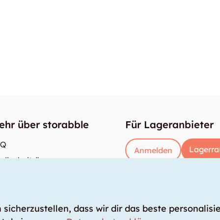
ehr über storabble
Für Lageranbieter
AQ
Lagerra
Anmelden
dienbeiträge
e gross muss ein Lagerraum sein?
s kostet ein Lagerraum?
icherzustellen, dass wir dir das beste personalisie