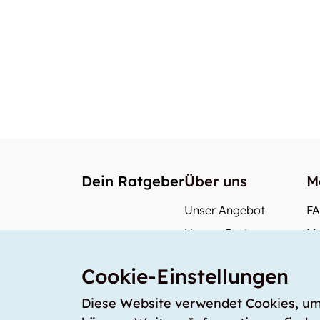
Dein Ratgeber
Über uns
M
Unser Angebot
F
Unsere Partner
Me
Unser Team
Wi
Cookie-Einstellungen
Unsere Preise
Wa
storabble Deutschland
Diese Website verwendet Cookies, um s