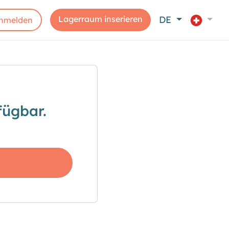
Lagerraum inserieren
DE
nmelden
fügbar.