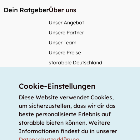
Dein Ratgeber
Über uns
Unser Angebot
Unsere Partner
Unser Team
Unsere Preise
storabble Deutschland
storabble Österreich
Mehr über storabble
Cookie-Einstellungen
FAQ
Diese Website verwendet Cookies,
Medienbeiträge
um sicherzustellen, dass wir dir das
beste personalisierte Erlebnis auf
Wie gross muss ein Lagerraum sein?
storabble bieten können. Weitere
Was kostet ein Lagerraum?
Informationen findest du in unserer
Für Lageranbieter
Datenschutzerklärung
.