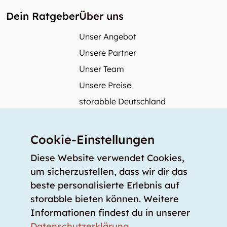
Dein Ratgeber
Über uns
Unser Angebot
Unsere Partner
Unser Team
Unsere Preise
storabble Deutschland
storabble Österreich
Mehr über storabble
Cookie-Einstellungen
FAQ
Diese Website verwendet Cookies,
Medienbeiträge
um sicherzustellen, dass wir dir das
beste personalisierte Erlebnis auf
Wie gross muss ein Lagerraum sein?
storabble bieten können. Weitere
Was kostet ein Lagerraum?
Informationen findest du in unserer
Für Lageranbieter
Datenschutzerklärung
.