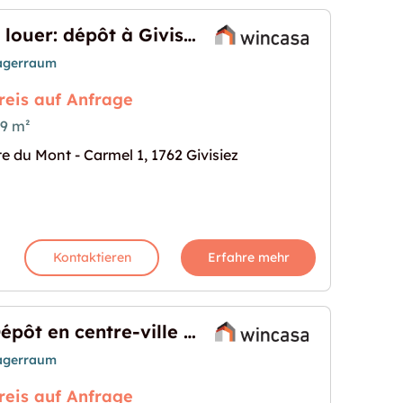
A louer: dépôt à Givisiez
agerraum
reis auf Anfrage
9 m²
te du Mont - Carmel 1, 1762 Givisiez
ez"
s Bild für "A louer: dépôt à Givisiez"
Kontaktieren
Erfahre mehr
Dépôt en centre-ville – Emplacement idéal !
agerraum
reis auf Anfrage