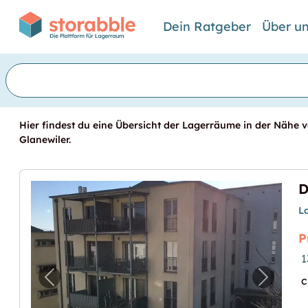
Dein Ratgeber
Über u
Hier findest du eine Übersicht der Lagerräume in der Nähe vo
Glanewiler.
L
P
1
c
Vorheriges Bild für "Dépôt à louer quartier
Nächste