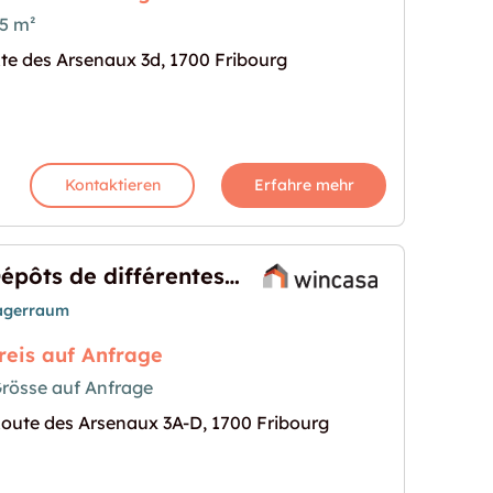
5 m²
te des Arsenaux 3d, 1700 Fribourg
– Emplacement idéal !"
s Bild für "Dépôt en centre-ville – Emplacement idé
Kontaktieren
Erfahre mehr
Dépôts de différentes grandeurs
agerraum
reis auf Anfrage
rösse auf Anfrage
oute des Arsenaux 3A-D, 1700 Fribourg
 grandeurs"
s Bild für "Dépôts de différentes grandeurs"