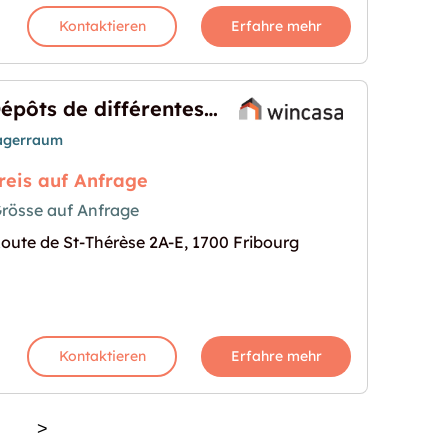
Kontaktieren
Erfahre mehr
Dépôts de différentes grandeurs
agerraum
reis auf Anfrage
rösse auf Anfrage
oute de St-Thérèse 2A-E, 1700 Fribourg
 grandeurs"
s Bild für "Dépôts de différentes grandeurs"
Kontaktieren
Erfahre mehr
>