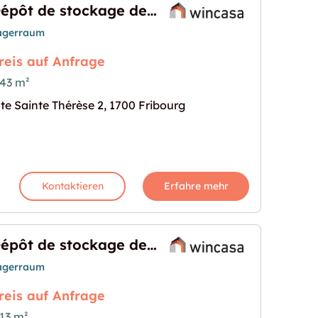
Dépôt de stockage de 243 m²
agerraum
reis auf Anfrage
43 m²
te Sainte Thérèse 2, 1700 Fribourg
 243 m²"
s Bild für "Dépôt de stockage de 243 m²"
Kontaktieren
Erfahre mehr
Dépôt de stockage de 213 m²
agerraum
reis auf Anfrage
13 m²