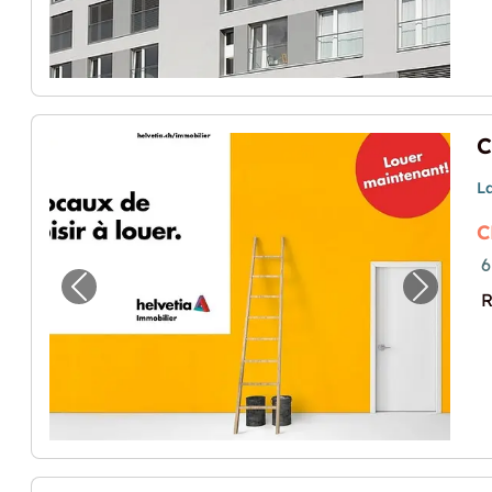
L
C
6
Vorheriges Bild für "Cherchez-vous un lieu
Nächste
R