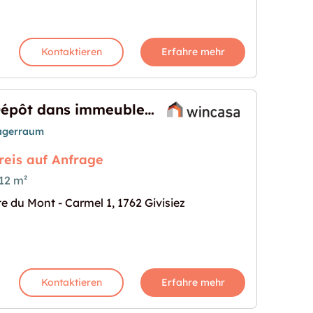
Kontaktieren
Erfahre mehr
Dépôt dans immeuble administratif
agerraum
reis auf Anfrage
12 m²
te du Mont - Carmel 1, 1762 Givisiez
administratif"
s Bild für "Dépôt dans immeuble administratif"
Kontaktieren
Erfahre mehr