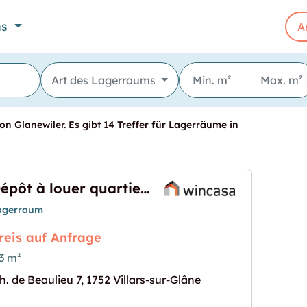
ns
A
Art des Lagerraums
n Glanewiler. Es gibt 14 Treffer für Lagerräume in
Dépôt à louer quartier Beaulieu
agerraum
reis auf Anfrage
3 m²
h. de Beaulieu 7, 1752 Villars-sur-Glâne
 Beaulieu"
s Bild für "Dépôt à louer quartier Beaulieu"