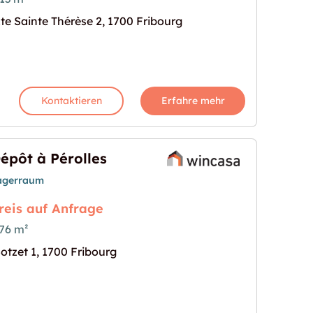
te Sainte Thérèse 2, 1700 Fribourg
213 m²"
s Bild für "Dépôt de stockage de 213 m²"
Kontaktieren
Erfahre mehr
épôt à Pérolles
agerraum
reis auf Anfrage
76 m²
otzet 1, 1700 Fribourg
s Bild für "Dépôt à Pérolles"