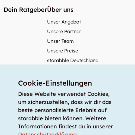
Dein Ratgeber
Über uns
Unser Angebot
Unsere Partner
Unser Team
Unsere Preise
storabble Deutschland
storabble Österreich
Mehr über storabble
Cookie-Einstellungen
FAQ
Diese Website verwendet Cookies,
Medienbeiträge
um sicherzustellen, dass wir dir das
beste personalisierte Erlebnis auf
Wie gross muss ein Lagerraum sein?
storabble bieten können. Weitere
Was kostet ein Lagerraum?
Informationen findest du in unserer
Für Lageranbieter
Datenschutzerklärung
.