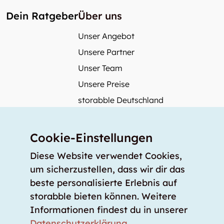
Dein Ratgeber
Über uns
Unser Angebot
Unsere Partner
Unser Team
Unsere Preise
storabble Deutschland
storabble Österreich
Mehr über storabble
Cookie-Einstellungen
FAQ
Diese Website verwendet Cookies,
Medienbeiträge
um sicherzustellen, dass wir dir das
beste personalisierte Erlebnis auf
Wie gross muss ein Lagerraum sein?
storabble bieten können. Weitere
Was kostet ein Lagerraum?
Informationen findest du in unserer
Für Lageranbieter
Datenschutzerklärung
.