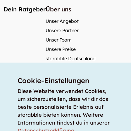
Dein Ratgeber
Über uns
Unser Angebot
Unsere Partner
Unser Team
Unsere Preise
storabble Deutschland
storabble Österreich
Mehr über storabble
Cookie-Einstellungen
FAQ
Diese Website verwendet Cookies,
Medienbeiträge
um sicherzustellen, dass wir dir das
beste personalisierte Erlebnis auf
Wie gross muss ein Lagerraum sein?
storabble bieten können. Weitere
Was kostet ein Lagerraum?
Informationen findest du in unserer
Für Lageranbieter
Datenschutzerklärung
.