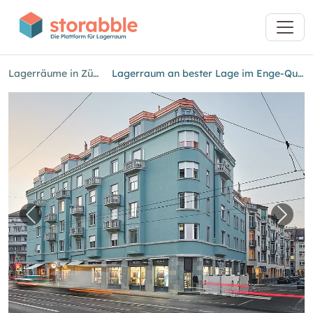
Lagerräume in Zürich
Lagerraum an bester Lage im Enge-Quartier
Vorheriges Bild für "Lagerraum an bester Lag
Näch