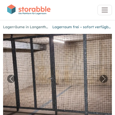
Lagerräume in Langenthal
Lagerraum frei – sofort verfügbar!
Vorheriges Bild für "Lagerraum frei – sofort ve
Nächs