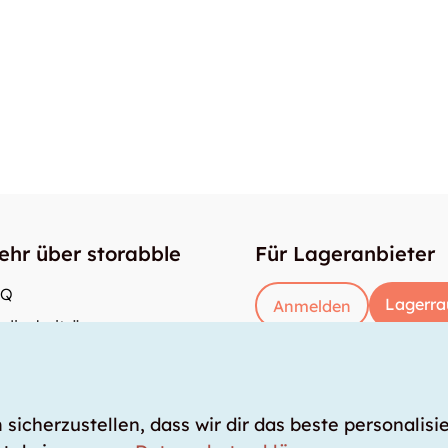
ehr über storabble
Für Lageranbieter
AQ
Lagerra
Anmelden
dienbeiträge
e gross muss ein Lagerraum sein?
s kostet ein Lagerraum?
icherzustellen, dass wir dir das beste personalisie