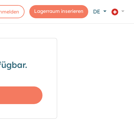
Lagerraum inserieren
DE
nmelden
fügbar.