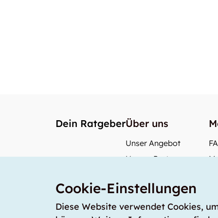
Dein Ratgeber
Über uns
M
Unser Angebot
F
Unsere Partner
Me
Unser Team
Wi
Cookie-Einstellungen
Unsere Preise
Wa
storabble Deutschland
Diese Website verwendet Cookies, um s