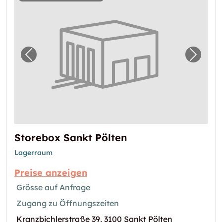
Vorheriges Bild für "Storebox Sankt Pölten"
Nächst
Storebox Sankt Pölten
Lagerraum
Preise anzeigen
Grösse auf Anfrage
Zugang zu Öffnungszeiten
Kranzbichlerstraße 39, 3100 Sankt Pölten