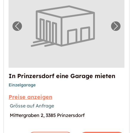
Vorheriges Bild für "In Prinzersdorf eine Ga
Nächst
In Prinzersdorf eine Garage mieten
Einzelgarage
Preise anzeigen
Grösse auf Anfrage
Mittergraben 2, 3385 Prinzersdorf