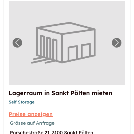
Vorheriges Bild für "Lagerraum in Sankt Pöl
Nächst
Lagerraum in Sankt Pölten mieten
Self Storage
Preise anzeigen
Grösse auf Anfrage
Porschestraße 21, 3100 Sankt Pölten