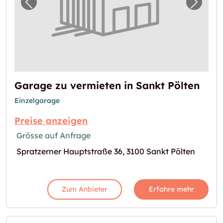
Vorheriges Bild für "Garage zu vermieten in 
Nächst
Garage zu vermieten in Sankt Pölten
Einzelgarage
Preise anzeigen
Grösse auf Anfrage
Spratzerner Hauptstraße 36, 3100 Sankt Pölten
Zum Anbieter
Erfahre mehr