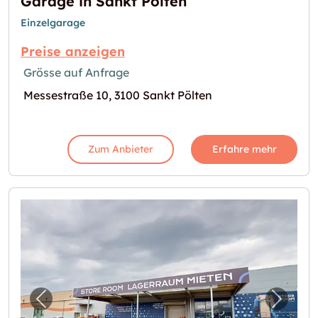
Garage in Sankt Pölten
Einzelgarage
Preise anzeigen
Grösse auf Anfrage
Messestraße 10, 3100 Sankt Pölten
Zum Anbieter
Erfahre mehr
Vorheriges Bild für "STORE ROOM Lager St. 
Nächst