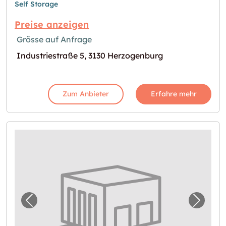
Self Storage
Preise anzeigen
Grösse auf Anfrage
Industriestraße 5, 3130 Herzogenburg
Zum Anbieter
Erfahre mehr
Vorheriges Bild für "Lagerraum in Wilhelms
Nächst