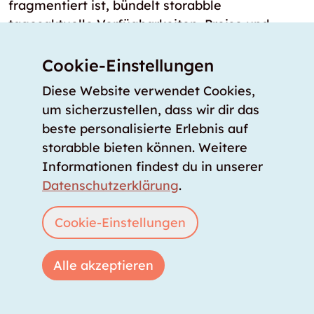
fragmentiert ist, bündelt storabble
tagesaktuelle Verfügbarkeiten, Preise und
Größen in Echtzeit an einem zentralen Ort.
Cookie-Einstellungen
Gibt es Lagerräume in und um St. Pölten,
Diese Website verwendet Cookies,
die sofort verfügbar sind?
um sicherzustellen, dass wir dir das
Ja, in St. Pölten gibt es 11 Standorte, an denen
beste personalisierte Erlebnis auf
Lagerräume sofort bezugsbereit oder am
storabble bieten können. Weitere
nächsten Tag bezugsbereit gemietet werden
Informationen findest du in unserer
können. Bei diesen Lagerräumen handelt es
Datenschutzerklärung
.
sich entweder um digital zugängliche Self
Storage Lagerboxen oder verifizierte
Cookie-Einstellungen
Lagerräume, die direkt über die
Vergleichsplattform von storabble gemietet
Alle akzeptieren
werden können.
Wie viele Self Storage Standorte gibt es in