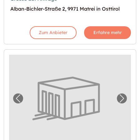
Alban-Bichler-Straße 2, 9971 Matrei in Osttirol
Zum Anbieter
Erfahre mehr
Vorheriges Bild für "In Fieberbrunn einen 
Nächst