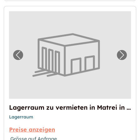
Vorheriges Bild für "Lagerraum zu vermieten 
Nächst
Lagerraum zu vermieten in Matrei in Osttirol
Lagerraum
Preise anzeigen
Grösse auf Anfrage