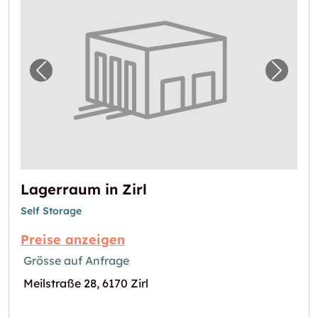
Vorheriges Bild für "Lagerraum in Zirl"
Nächst
Lagerraum in Zirl
Self Storage
Preise anzeigen
Grösse auf Anfrage
Meilstraße 28, 6170 Zirl