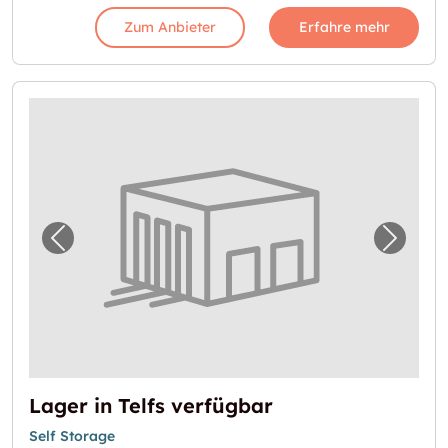
Zum Anbieter
Erfahre mehr
Vorheriges Bild für "Lager in Telfs verfügbar
Nächst
Lager in Telfs verfügbar
Self Storage