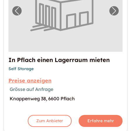
Vorheriges Bild für "In Pflach einen Lagerr
Nächst
In Pflach einen Lagerraum mieten
Self Storage
Preise anzeigen
Grösse auf Anfrage
Knappenweg 38, 6600 Pflach
Zum Anbieter
Erfahre mehr