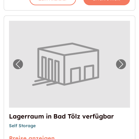
Vorheriges Bild für "Lagerraum in Bad Tölz v
Nächst
Lagerraum in Bad Tölz verfügbar
Self Storage
Preise anzeigen