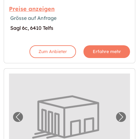
Preise anzeigen
Grösse auf Anfrage
Sagl 6c, 6410 Telfs
Zum Anbieter
Erfahre mehr
Vorheriges Bild für "Lagerraum in Telfs verf
Nächst