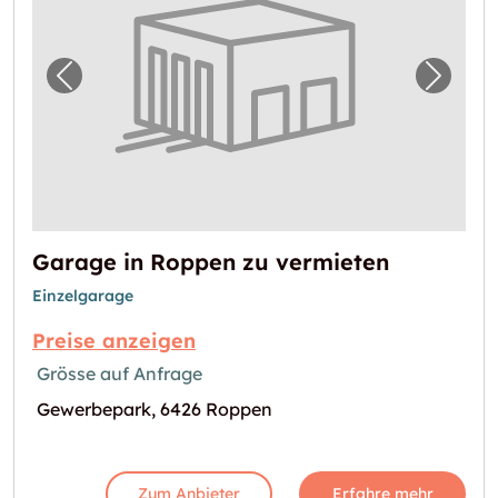
Vorheriges Bild für "Garage in Roppen zu ve
Nächst
Garage in Roppen zu vermieten
Einzelgarage
Preise anzeigen
Grösse auf Anfrage
Gewerbepark, 6426 Roppen
Zum Anbieter
Erfahre mehr