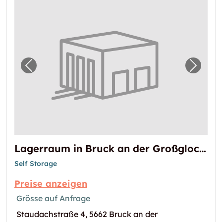
Vorheriges Bild für "Lagerraum in Bruck an
Nächst
Lagerraum in Bruck an der Großglocknerstraße mieten
Self Storage
Preise anzeigen
Grösse auf Anfrage
Staudachstraße 4, 5662 Bruck an der