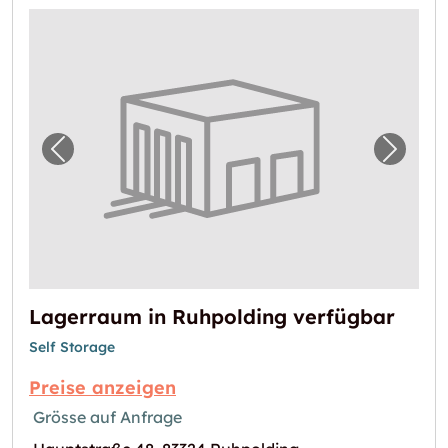
Vorheriges Bild für "Lagerraum in Ruhpoldin
Nächst
Lagerraum in Ruhpolding verfügbar
Self Storage
Preise anzeigen
Grösse auf Anfrage