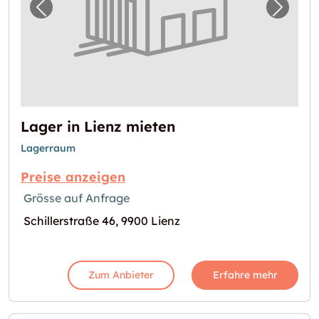
Vorheriges Bild für "Lager in Lienz mieten"
Nächst
Lager in Lienz mieten
Lagerraum
Preise anzeigen
Grösse auf Anfrage
Schillerstraße 46, 9900 Lienz
Zum Anbieter
Erfahre mehr