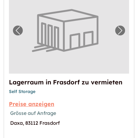
Vorheriges Bild für "Lagerraum in Frasdorf 
Nächst
Lagerraum in Frasdorf zu vermieten
Self Storage
Preise anzeigen
Grösse auf Anfrage
Daxa, 83112 Frasdorf