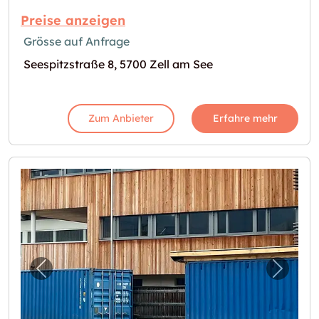
Preise anzeigen
Grösse auf Anfrage
Seespitzstraße 8, 5700 Zell am See
Zum Anbieter
Erfahre mehr
Vorheriges Bild für "Lagercontainer Selfstor
Nächst