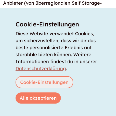
Anbieter (von überregionalen Self Storage-
Ketten mit Lagerboxen bis zu professionellen
Immobilienverwaltungen mit Kellerräumen)
Cookie-Einstellungen
fragmentiert ist, bündelt storabble
tagesaktuelle Verfügbarkeiten, Preise und
Diese Website verwendet Cookies,
Größen in Echtzeit an einem zentralen Ort.
um sicherzustellen, dass wir dir das
beste personalisierte Erlebnis auf
Gibt es Lagerräume in und um Bundesland
storabble bieten können. Weitere
Tirol, die sofort verfügbar sind?
Informationen findest du in unserer
Ja, im Bundesland Tirol gibt es 31 Standorte, an
Datenschutzerklärung
.
denen Lagerräume sofort bezugsbereit oder am
nächsten Tag bezugsbereit gemietet werden
Cookie-Einstellungen
können. Bei diesen Lagerräumen handelt es
sich entweder um digital zugängliche Self
Alle akzeptieren
Storage Lagerboxen oder verifizierte
Lagerräume, die direkt über die
Vergleichsplattform von storabble gemietet