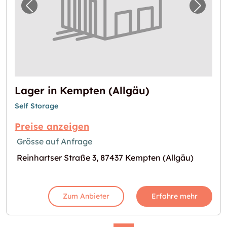
Vorheriges Bild für "Lager in Kempten (Allgä
Nächst
Lager in Kempten (Allgäu)
Self Storage
Preise anzeigen
Grösse auf Anfrage
Reinhartser Straße 3, 87437 Kempten (Allgäu)
Zum Anbieter
Erfahre mehr