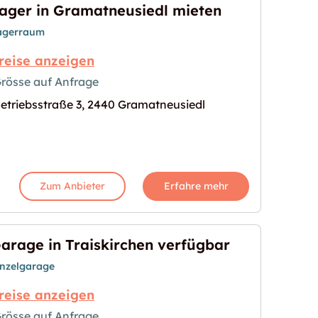
ager in Gramatneusiedl mieten
agerraum
reise anzeigen
rösse auf Anfrage
etriebsstraße 3, 2440 Gramatneusiedl
edl mieten"
s Bild für "Lager in Gramatneusiedl mieten"
Zum Anbieter
Erfahre mehr
arage in Traiskirchen verfügbar
inzelgarage
reise anzeigen
rösse auf Anfrage