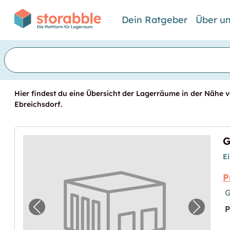
Dein Ratgeber
Über u
Hier findest du eine Übersicht der Lagerräume in der Nähe v
Ebreichsdorf.
G
E
P
G
P
Vorheriges Bild für "Garage in Ebreichsdor
Nächste