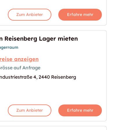
Zum Anbieter
Erfahre mehr
n Reisenberg Lager mieten
agerraum
reise anzeigen
rösse auf Anfrage
ndustriestraße 4, 2440 Reisenberg
mieten"
s Bild für "In Reisenberg Lager mieten"
Zum Anbieter
Erfahre mehr