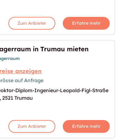
Zum Anbieter
Erfahre mehr
agerraum in Trumau mieten
agerraum
reise anzeigen
rösse auf Anfrage
oktor-Diplom-Ingenieur-Leopold-Figl-Straße
mieten"
s Bild für "Lagerraum in Trumau mieten"
, 2521 Trumau
Zum Anbieter
Erfahre mehr