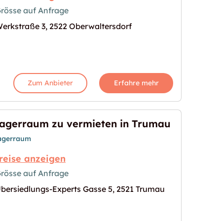
rösse auf Anfrage
erkstraße 3, 2522 Oberwaltersdorf
orf zu vermieten"
s Bild für "Lager in Oberwaltersdorf zu vermieten"
Zum Anbieter
Erfahre mehr
agerraum zu vermieten in Trumau
agerraum
reise anzeigen
rösse auf Anfrage
bersiedlungs-Experts Gasse 5, 2521 Trumau
en in Trumau"
s Bild für "Lagerraum zu vermieten in Trumau"