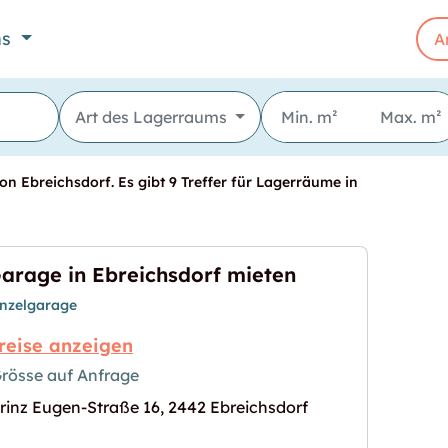
ns
A
Art des Lagerraums
on Ebreichsdorf. Es gibt 9 Treffer für Lagerräume in
arage in Ebreichsdorf mieten
inzelgarage
reise anzeigen
rösse auf Anfrage
rinz Eugen-Straße 16, 2442 Ebreichsdorf
f mieten"
s Bild für "Garage in Ebreichsdorf mieten"