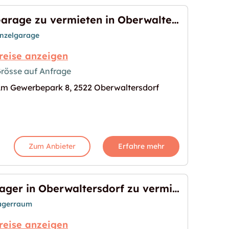
Garage zu vermieten in Oberwaltersdorf
inzelgarage
reise anzeigen
rösse auf Anfrage
m Gewerbepark 8, 2522 Oberwaltersdorf
in Oberwaltersdorf"
s Bild für "Garage zu vermieten in Oberwaltersdor
Zum Anbieter
Erfahre mehr
Lager in Oberwaltersdorf zu vermieten
agerraum
reise anzeigen