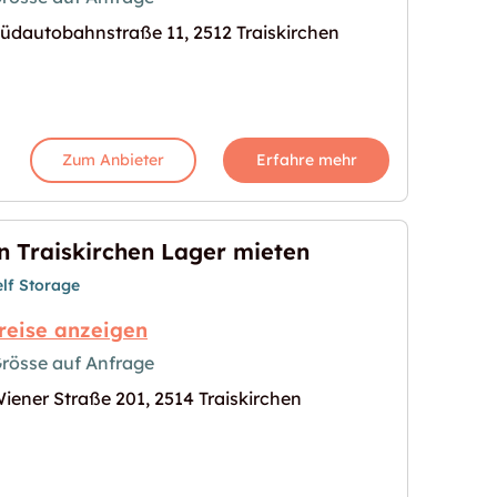
üdautobahnstraße 11, 2512 Traiskirchen
 verfügbar"
s Bild für "Garage in Traiskirchen verfügbar"
Zum Anbieter
Erfahre mehr
n Traiskirchen Lager mieten
elf Storage
reise anzeigen
rösse auf Anfrage
iener Straße 201, 2514 Traiskirchen
mieten"
s Bild für "In Traiskirchen Lager mieten"