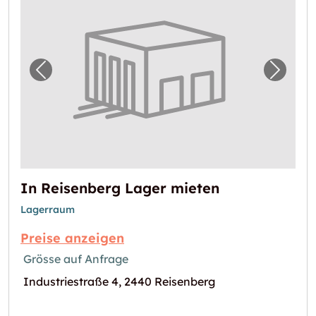
Vorheriges Bild für "In Reisenberg Lager mi
Nächst
In Reisenberg Lager mieten
Lagerraum
Preise anzeigen
Grösse auf Anfrage
Industriestraße 4, 2440 Reisenberg