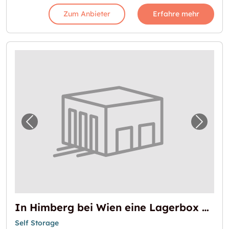
Zum Anbieter
Erfahre mehr
Vorheriges Bild für "In Himberg bei Wien e
Nächst
In Himberg bei Wien eine Lagerbox mieten
Self Storage