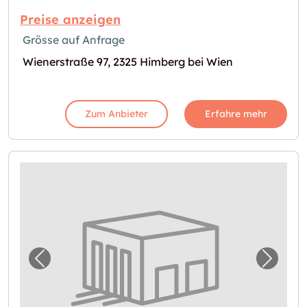
Preise anzeigen
Grösse auf Anfrage
Wienerstraße 97, 2325 Himberg bei Wien
Zum Anbieter
Erfahre mehr
Vorheriges Bild für "Garage in Ebreichsdorf 
Nächst