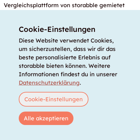
Vergleichsplattform von storabble gemietet
werden können.
Cookie-Einstellungen
Wie viele Self Storage Standorte gibt es in
Hörsching?
Diese Website verwendet Cookies,
Im Großraum Hörsching gibt es 9 Self Storage
um sicherzustellen, dass wir dir das
Standort(e) von 7 Self Storage Anbieter(n). Eine
beste personalisierte Erlebnis auf
detaillierte Aufstellung aller Standorte und
storabble bieten können. Weitere
deren Ausstattung finden Suchende direkt auf
Informationen findest du in unserer
der Vergleichsplattform storabble.
Datenschutzerklärung
.
Wie viele Lagerräume gibt es in
Cookie-Einstellungen
Hörsching?
Aktuell listet die Datenbank von storabble über
Alle akzeptieren
9 Standorte von verschiedenen Anbietern im
Großraum Hörsching. Damit deckt die Plattform
das größte Inventar an verfügbaren