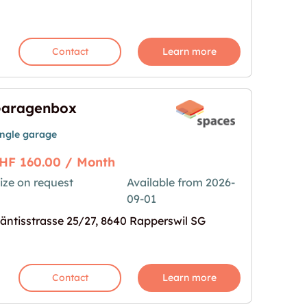
Contact
Learn more
aragenbox
ingle garage
HF 160.00 / Month
ize on request
Available from 2026-
09-01
mage for "Garagenbox"
äntisstrasse 25/27, 8640 Rapperswil SG
Contact
Learn more