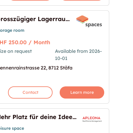
Grosszügiger Lagerraum - 8712 Stäfa
torage room
HF 250.00 / Month
ize on request
Available from 2026-
10-01
m - 8712 Stäfa"
age for "Grosszügiger Lagerraum - 8712 Stäfa"
ennenrainstrasse 22, 8712 Stäfa
Contact
Learn more
Mehr Platz für deine Ideen!
eisure space