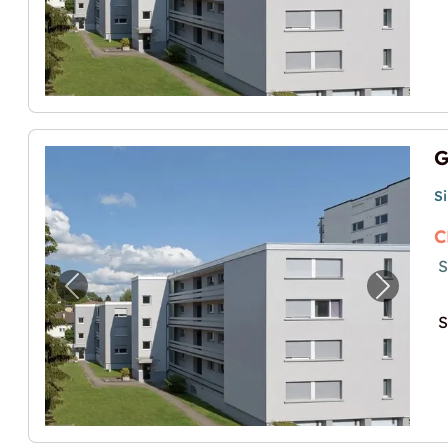
G
S
C
S
Previous image for "Garagenbox"
Next i
S