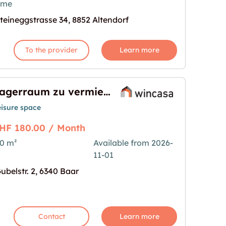
ime
teineggstrasse 34, 8852 Altendorf
To the provider
Learn more
Lagerraum zu vermieten
eisure space
HF 180.00 / Month
0 m²
Available from 2026-
11-01
en"
age for "Lagerraum zu vermieten"
ubelstr. 2, 6340 Baar
Contact
Learn more