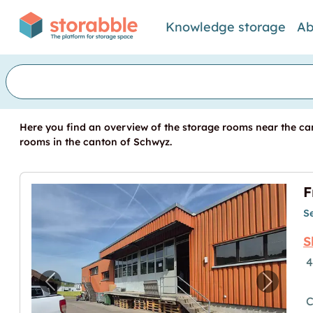
Knowledge storage
Ab
Here you find an overview of the storage rooms near the can
rooms in the canton of Schwyz.
S
S
4
Previous image for "Freie Lagerplätze /-bo
Next im
C