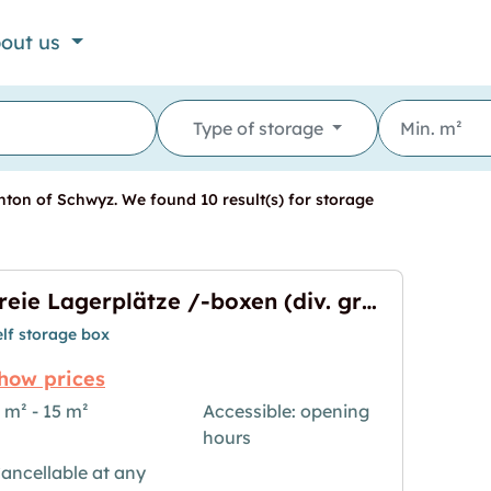
out us
Type of storage
ton of Schwyz. We found 10 result(s) for storage
Freie Lagerplätze /-boxen (div. grössen)
elf storage box
how prices
 m² - 15 m²
Accessible: opening
hours
xen (div. grössen)"
age for "Freie Lagerplätze /-boxen (div. grössen)"
ancellable at any