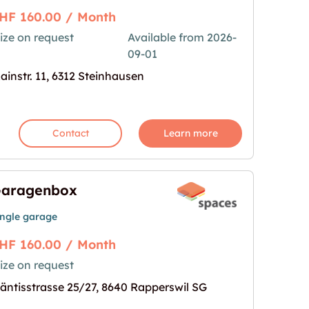
HF 160.00 / Month
ize on request
Available from 2026-
09-01
deen!"
age for "Mehr Platz für deine Ideen!"
ainstr. 11, 6312 Steinhausen
Contact
Learn more
aragenbox
ingle garage
HF 160.00 / Month
ize on request
mage for "Garagenbox"
äntisstrasse 25/27, 8640 Rapperswil SG