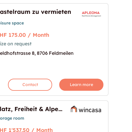
astelraum zu vermieten
eisure space
HF 175.00 / Month
ize on request
ten"
age for "Bastelraum zu vermieten"
eldhofstrasse 8, 8706 Feldmeilen
Contact
Learn more
Platz, Freiheit & Alpenblick – Ihre neue Fläche in Glarus
torage room
HF 1'537.50 / Month