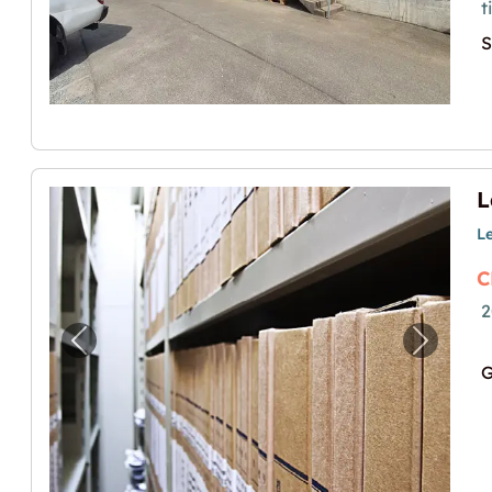
t
S
L
C
2
Previous image for "Lagerraum zu vermiet
Next im
G