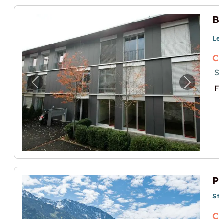
B
L
C
S
Previous image for "Bastelraum zu vermie
Next im
F
S
C