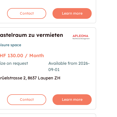
Contact
Learn more
astelraum zu vermieten
eisure space
HF 130.00 / Month
ize on request
Available from 2026-
09-01
ten"
age for "Bastelraum zu vermieten"
rüelstrasse 2, 8637 Laupen ZH
Contact
Learn more