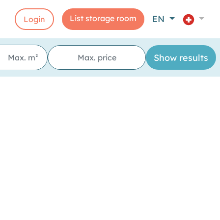
List storage room
EN
Login