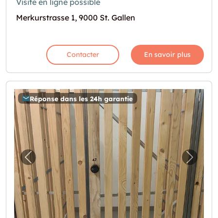
Visite en ligne possible
Merkurstrasse 1, 9000 St. Gallen
Contacter
En savoir plus
Réponse dans les 24h garantie
Image précédente pour "2.54m2 Lagerraum St
Image 