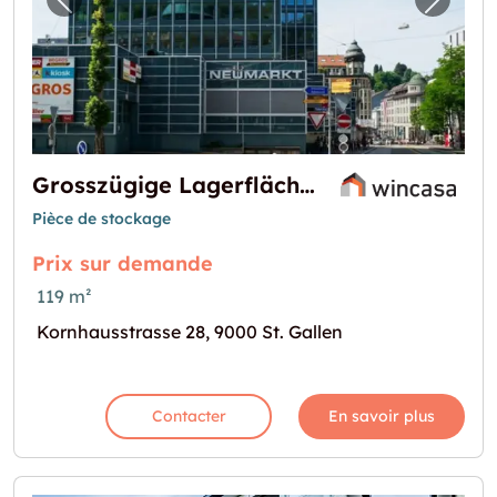
Image précédente pour "Grosszügige Lagerf
Image 
Grosszügige Lagerfläche an zentraler Lage zu vermieten
Pièce de stockage
Prix sur demande
119 m²
Kornhausstrasse 28, 9000 St. Gallen
Contacter
En savoir plus