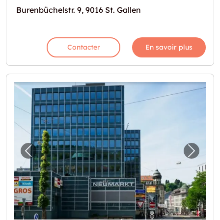
Burenbüchelstr. 9, 9016 St. Gallen
Contacter
En savoir plus
Image précédente pour "Grosszügige Lager
Image 