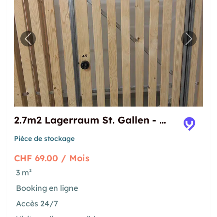
Image précédente pour "2.7m2 Lagerraum St.
Image 
2.7m2 Lagerraum St. Gallen - Merkurstrasse 1
Pièce de stockage
CHF 69.00 / Mois
3 m²
Booking en ligne
Accès 24/7