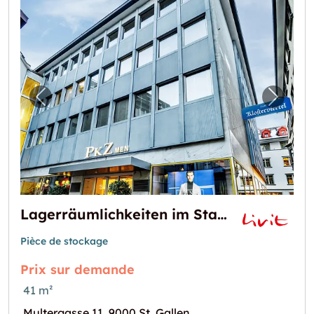
Image précédente pour "Lagerräumlichkeit
Image 
Lagerräumlichkeiten im Stadtzentrum
Pièce de stockage
Prix sur demande
41 m²
Multergasse 11, 9000 St. Gallen