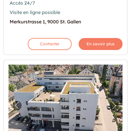
Accès 24/7
Visite en ligne possible
Merkurstrasse 1, 9000 St. Gallen
Contacter
En savoir plus
Image précédente pour "Lagerraum mit 14
Image 