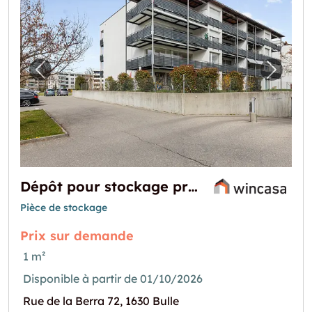
Image précédente pour "Dépôt pour stockage
Image 
Dépôt pour stockage proche centre ville de Bulle
Pièce de stockage
Prix sur demande
1 m²
Disponible à partir de 01/10/2026
Rue de la Berra 72, 1630 Bulle