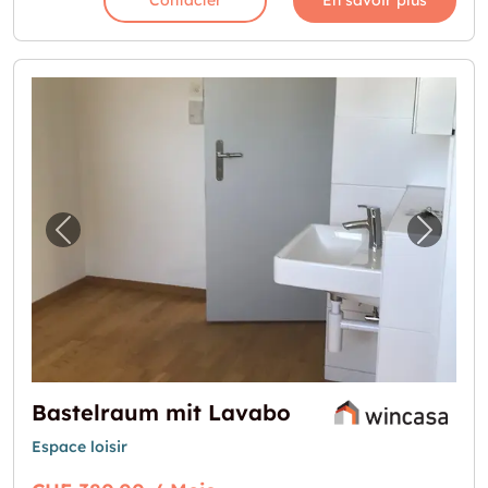
Contacter
En savoir plus
Image précédente pour "Bastelraum mit La
Image 
Bastelraum mit Lavabo
Espace loisir