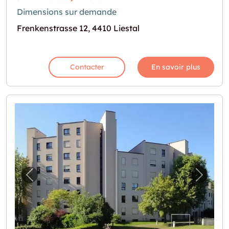
Dimensions sur demande
Frenkenstrasse 12, 4410 Liestal
Contacter
En savoir plus
Image précédente pour "Bastelraum zu verm
Image 