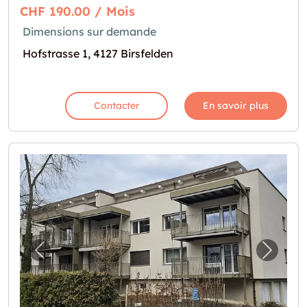
CHF 190.00 / Mois
Dimensions sur demande
Hofstrasse 1, 4127 Birsfelden
Contacter
En savoir plus
Image précédente pour "Vielseitige Räume fü
Image 