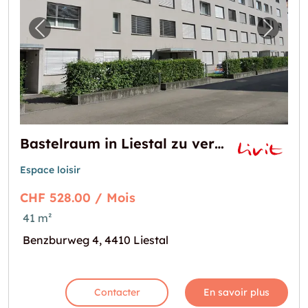
Image précédente pour "Bastelraum in Liest
Image 
Bastelraum in Liestal zu vermieten!
Espace loisir
CHF 528.00 / Mois
41 m²
Benzburweg 4, 4410 Liestal
Contacter
En savoir plus