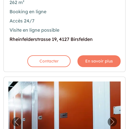
262 m²
Booking en ligne
Accès 24/7
Visite en ligne possible
Rheinfelderstrasse 19, 4127 Birsfelden
Contacter
En savoir plus
Image précédente pour "Lagerräume (Self-S
Image 