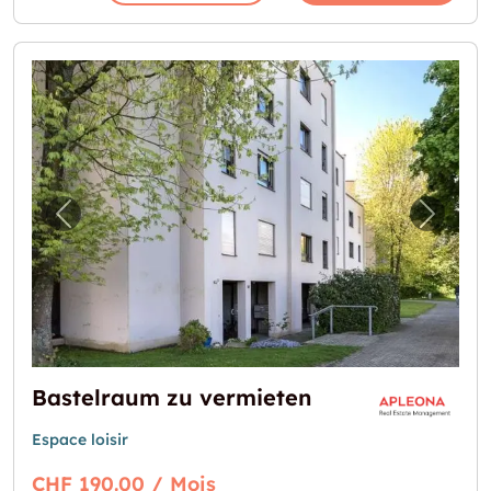
Image précédente pour "Bastelraum zu ver
Image 
Bastelraum zu vermieten
Espace loisir
CHF 190.00 / Mois