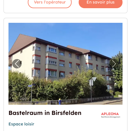
Vers l'opérateur
En savoir plus
Image précédente pour "Bastelraum in Birsf
Image 
Bastelraum in Birsfelden
Espace loisir