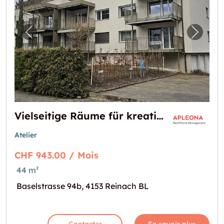
Image précédente pour "Vielseitige Räume fü
Image 
Vielseitige Räume für kreative und private Projekte
Atelier
CHF 943.00 / Mois
44 m²
Baselstrasse 94b, 4153 Reinach BL