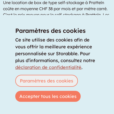
Une location de box de type self-stockage à Pratteln
coûte en moyenne CHF 38 par mois et par mètre carré.
C'est le prix moyen pour le self-stockage à Pratteln. Les
coûts varient en fonction du taux d'occupation du site
de self-stockage, de l'équipement sur place, de la
Paramètres des cookies
flexibilité des conditions contractuelles et de
l'emplacement concret du site à l’intérieur de Pratteln.
Ce site utilise des cookies afin de
Ce prix moyen a été déterminé dans une étude de 2023
vous offrir la meilleure expérience
par la fédération européenne de self-stockage
personnalisée sur Storabble. Pour
FEDESSA.
plus d’informations, consultez notre
déclaration de confidentialité
.
Location de box à Pratteln : les
points à vérifier avant de louer
Paramètres des cookies
votre garde-meuble
Choisissez un garde-meuble sans fenêtre avec un
Accepter tous les cookies
climat optimal :
idéalement, optez pour un garde-
meuble sans exposition au soleil, avec une faible
humidité et une température ambiante moyenne.