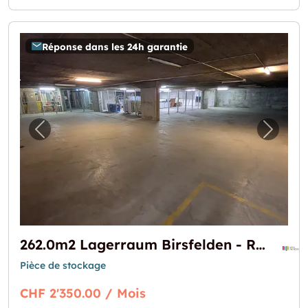
Réponse dans les 24h garantie
Image précédente pour "262.0m2 Lagerraum B
Image 
262.0m2 Lagerraum Birsfelden - Rheinfelderstrasse 19
Pièce de stockage
CHF 2'350.00 / Mois