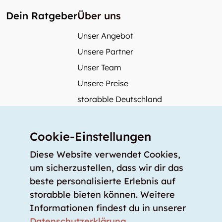
Dein Ratgeber
Über uns
Unser Angebot
Unsere Partner
Unser Team
Unsere Preise
storabble Deutschland
storabble Österreich
Mehr über storabble
Cookie-Einstellungen
FAQ
Diese Website verwendet Cookies,
Medienbeiträge
um sicherzustellen, dass wir dir das
beste personalisierte Erlebnis auf
Wie gross muss ein Lagerraum sein?
storabble bieten können. Weitere
Was kostet ein Lagerraum?
Informationen findest du in unserer
Für Lageranbieter
Datenschutzerklärung
.