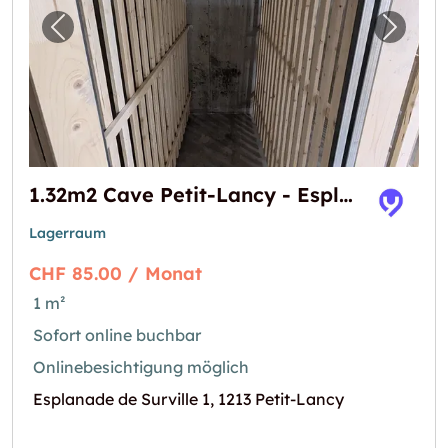
Vorheriges Bild für "1.32m2 Cave Petit-Lancy
Nächst
1.32m2 Cave Petit-Lancy - Esplanade de Surville 1
Lagerraum
CHF 85.00 / Monat
1 m²
Sofort online buchbar
Onlinebesichtigung möglich
Esplanade de Surville 1, 1213 Petit-Lancy