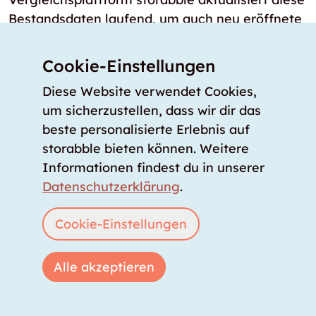
Bestandsdaten laufend, um auch neu eröffnete
Self Storage Standorte und neu verfügbare
Lagerräume sofort sichtbar zu machen.
Cookie-Einstellungen
Diese Website verwendet Cookies,
um sicherzustellen, dass wir dir das
beste personalisierte Erlebnis auf
Dein Ratgeber
Über uns
storabble bieten können. Weitere
Unser Angebot
Informationen findest du in unserer
Unsere Partner
Datenschutzerklärung
.
Unser Team
Cookie-Einstellungen
Unsere Preise
storabble Deutschland
Alle akzeptieren
storabble Österreich
Mehr über storabble