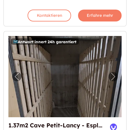
Kontaktieren
Erfahre mehr
Antwort innert 24h garantiert
Vorheriges Bild für "1.37m2 Cave Petit-Lancy
Nächst
1.37m2 Cave Petit-Lancy - Esplanade de Surville 1