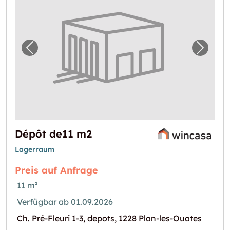
Vorheriges Bild für "Dépôt de11 m2"
Nächst
Dépôt de11 m2
Lagerraum
Preis auf Anfrage
11 m²
Verfügbar ab 01.09.2026
Ch. Pré-Fleuri 1-3, depots, 1228 Plan-les-Ouates