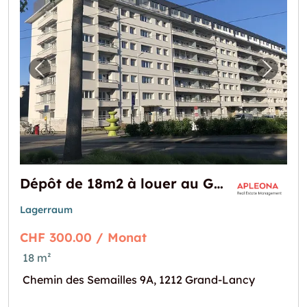
Vorheriges Bild für "Dépôt de 18m2 à louer 
Nächst
Dépôt de 18m2 à louer au Grand-Lancy
Lagerraum
CHF 300.00 / Monat
18 m²
Chemin des Semailles 9A, 1212 Grand-Lancy