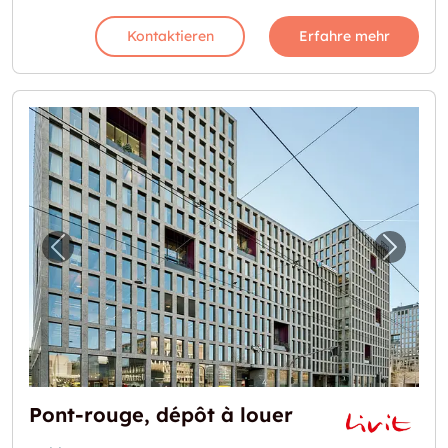
Kontaktieren
Erfahre mehr
Vorheriges Bild für "Pont-rouge, dépôt à lou
Nächst
Pont-rouge, dépôt à louer