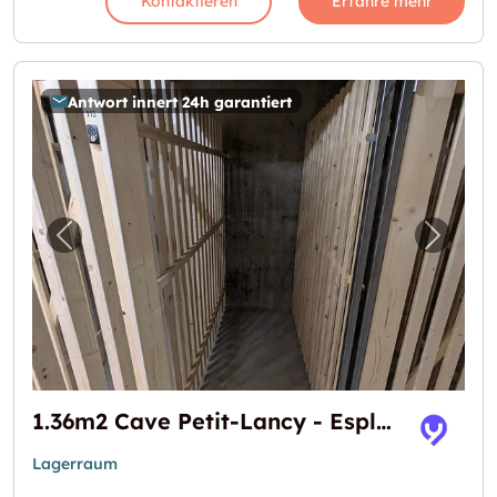
Kontaktieren
Erfahre mehr
Antwort innert 24h garantiert
Vorheriges Bild für "1.36m2 Cave Petit-Lancy
Nächst
1.36m2 Cave Petit-Lancy - Esplanade de Surville 1
Lagerraum