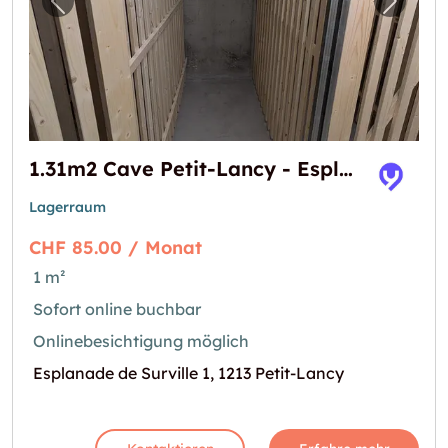
Vorheriges Bild für "1.31m2 Cave Petit-Lancy 
Nächst
1.31m2 Cave Petit-Lancy - Esplanade de Surville 1
Lagerraum
CHF 85.00 / Monat
1 m²
Sofort online buchbar
Onlinebesichtigung möglich
Esplanade de Surville 1, 1213 Petit-Lancy