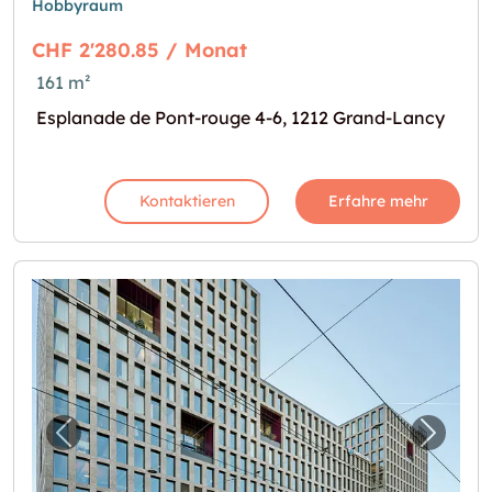
Hobbyraum
CHF 2'280.85 / Monat
161 m²
Esplanade de Pont-rouge 4-6, 1212 Grand-Lancy
Kontaktieren
Erfahre mehr
Vorheriges Bild für "Pont-rouge, dépôt à lou
Nächst