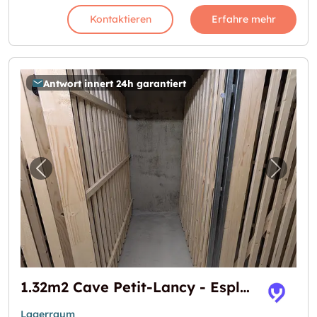
Kontaktieren
Erfahre mehr
Antwort innert 24h garantiert
Vorheriges Bild für "1.32m2 Cave Petit-Lancy
Nächst
1.32m2 Cave Petit-Lancy - Esplanade de Surville 1
Lagerraum