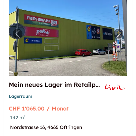
Vorheriges Bild für "Mein neues Lager im Re
Nächst
Mein neues Lager im Retailpark Oftringen
Lagerraum
CHF 1'065.00 / Monat
142 m²
Nordstrasse 16, 4665 Oftringen