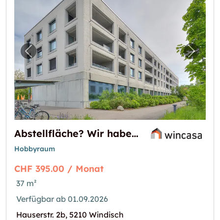
Vorheriges Bild für "Abstellfläche? Wir habe
Nächst
Abstellfläche? Wir haben die Lösung!
Hobbyraum
CHF 395.00 / Monat
37 m²
Verfügbar ab 01.09.2026
Hauserstr. 2b, 5210 Windisch