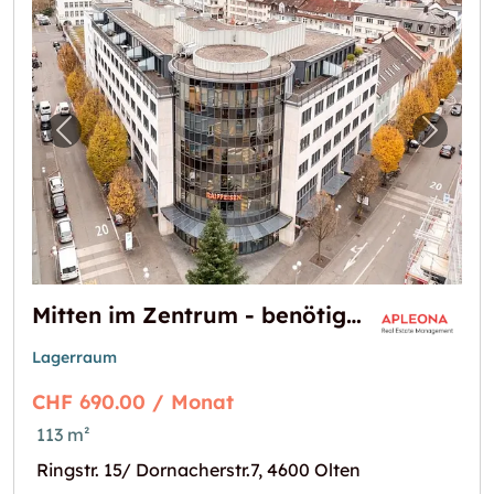
Vorheriges Bild für "Mitten im Zentrum - ben
Nächst
Mitten im Zentrum - benötigen sie mehr Platz?
Lagerraum
CHF 690.00 / Monat
113 m²
Ringstr. 15/ Dornacherstr.7, 4600 Olten