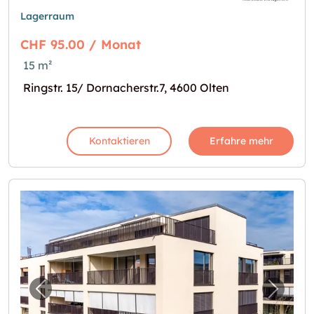
Lagerraum
CHF 95.00 / Monat
15 m²
Ringstr. 15/ Dornacherstr.7, 4600 Olten
Kontaktieren
Erfahre mehr
Vorheriges Bild für "Bastelraum zu vermiete
Nächst