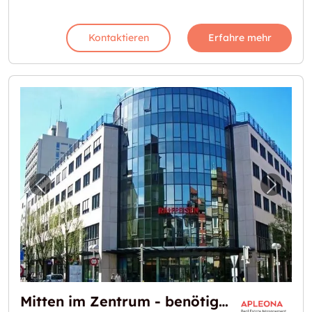
Kontaktieren
Erfahre mehr
Vorheriges Bild für "Mitten im Zentrum - ben
Nächst
Mitten im Zentrum - benötigen sie mehr Platz?