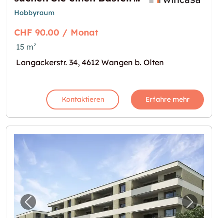
Hobbyraum
CHF 90.00 / Monat
15 m²
Langackerstr. 34, 4612 Wangen b. Olten
Kontaktieren
Erfahre mehr
Vorheriges Bild für "Alles an einem Ort: 16m
Nächst