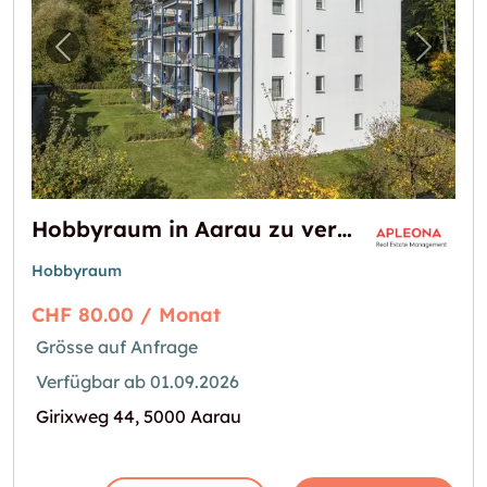
Vorheriges Bild für "Hobbyraum in Aarau zu
Nächst
Hobbyraum in Aarau zu vermieten
Hobbyraum
CHF 80.00 / Monat
Grösse auf Anfrage
Verfügbar ab 01.09.2026
Girixweg 44, 5000 Aarau