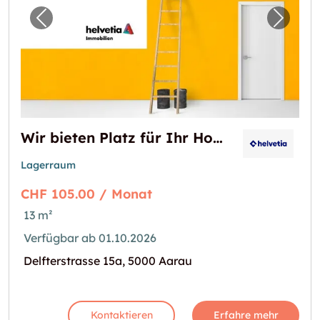
Vorheriges Bild für "Wir bieten Platz für Ihr 
Nächst
Wir bieten Platz für Ihr Hobby!
Lagerraum
CHF 105.00 / Monat
13 m²
Verfügbar ab 01.10.2026
Delfterstrasse 15a, 5000 Aarau
Kontaktieren
Erfahre mehr