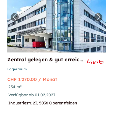
Vorheriges Bild für "Zentral gelegen & gut e
Nächst
Zentral gelegen & gut erreichbar  Ihr neuer Lagerraum in Oberentfelden!
Lagerraum
CHF 1'270.00 / Monat
254 m²
Verfügbar ab 01.02.2027
Industriestr. 23, 5036 Oberentfelden