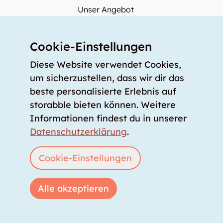
Unser Angebot
Unsere Partner
Unser Team
Cookie-Einstellungen
Unsere Preise
Diese Website verwendet Cookies,
storabble Deutschland
um sicherzustellen, dass wir dir das
storabble Österreich
beste personalisierte Erlebnis auf
Mehr über storabble
storabble bieten können. Weitere
Informationen findest du in unserer
FAQ
Datenschutzerklärung
.
Medienbeiträge
Wie gross muss ein Lagerraum sein?
Cookie-Einstellungen
Was kostet ein Lagerraum?
Für Lageranbieter
Alle akzeptieren
Lagerraum inserieren
Anmelden