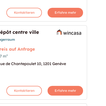
Kontaktieren
Erfahre mehr
épôt centre ville
agerraum
reis auf Anfrage
7 m²
ue de Chantepoulet 10, 1201 Genève
s Bild für "Dépôt centre ville"
Kontaktieren
Erfahre mehr