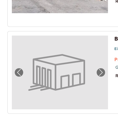
R
E
P
G
Vorheriges Bild für "Box intérieur proche g
Nächste
R