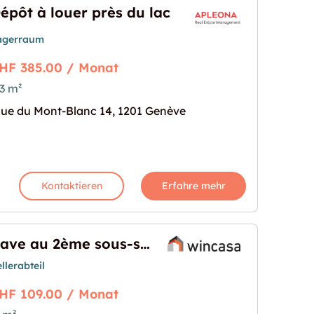
épôt à louer près du lac
agerraum
HF 385.00 / Monat
3 m²
lac"
s Bild für "Dépôt à louer près du lac"
ue du Mont-Blanc 14, 1201 Genève
Kontaktieren
Erfahre mehr
Cave au 2ème sous-sol disponible de suite
llerabteil
HF 109.00 / Monat