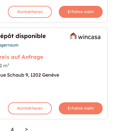
Kontaktieren
Erfahre mehr
épôt disponible
agerraum
reis auf Anfrage
2 m²
ue Schaub 9, 1202 Genève
s Bild für "Dépôt disponible"
Kontaktieren
Erfahre mehr
4
>