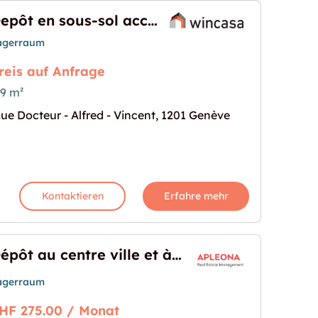
Depôt en sous-sol accessible en voiture
agerraum
reis auf Anfrage
9 m²
ue Docteur - Alfred - Vincent, 1201 Genève
ssible en voiture"
s Bild für "Depôt en sous-sol accessible en voiture
Kontaktieren
Erfahre mehr
Dépôt au centre ville et à deux pas de la Gare Cornavin
agerraum
HF 275.00 / Monat