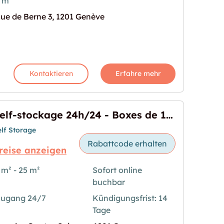
 m²
ue de Berne 3, 1201 Genève
 disponible de suite"
s Bild für "Cave au 2ème sous-sol disponible de sui
Kontaktieren
Erfahre mehr
Self-stockage 24h/24 - Boxes de 1 m³ à 25 m³ - Genève, Cornavin
elf Storage
Rabattcode erhalten
reise anzeigen
 m² - 25 m²
Sofort online
buchbar
- Boxes de 1 m³ à 25 m³ - Genève, Cornavin"
s Bild für "Self-stockage 24h/24 - Boxes de 1 m³ à
ugang 24/7
Kündigungsfrist: 14
Tage