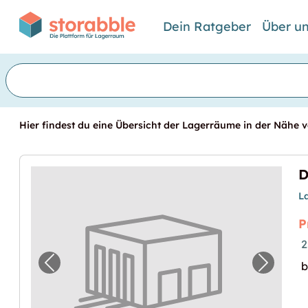
Dein Ratgeber
Über u
Hier findest du eine Übersicht der Lagerräume in der Nähe v
D
L
P
2
b
Vorheriges Bild für "Dépôt centre ville"
Nächste