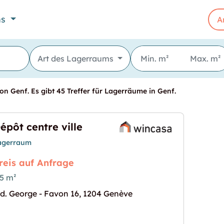
ns
A
Art des Lagerraums
on Genf. Es gibt 45 Treffer für Lagerräume in Genf.
épôt centre ville
agerraum
reis auf Anfrage
5 m²
d. George - Favon 16, 1204 Genève
s Bild für "Dépôt centre ville"