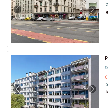
G
Vorheriges Bild für "Dépôt au centre ville 
Nächste
R
E
C
G
Vorheriges Bild für "Proche charmilles / St
Nächste
R