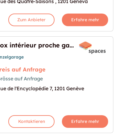
ue des Quatre-Saisons , 1201 Geneva
Zum Anbieter
Erfahre mehr
Box intérieur proche gare
inzelgarage
reis auf Anfrage
rösse auf Anfrage
are"
s Bild für "Box intérieur proche gare"
ue de l'Encyclopédie 7, 1201 Genève
Kontaktieren
Erfahre mehr