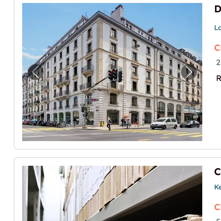
D
L
C
2
Vorheriges Bild für "Dépôt à louer près du 
Nächste
R
Ke
C