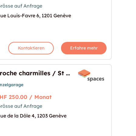
rösse auf Anfrage
et à deux pas de la Gare Cornavin"
s Bild für "Dépôt au centre ville et à deux pas de l
ue Louis-Favre 6, 1201 Genève
Kontaktieren
Erfahre mehr
Proche charmilles / St Jean : garage individuel
inzelgarage
HF 250.00 / Monat
rösse auf Anfrage
 Jean : garage individuel"
s Bild für "Proche charmilles / St Jean : garage ind
ue de la Dôle 4, 1203 Genève