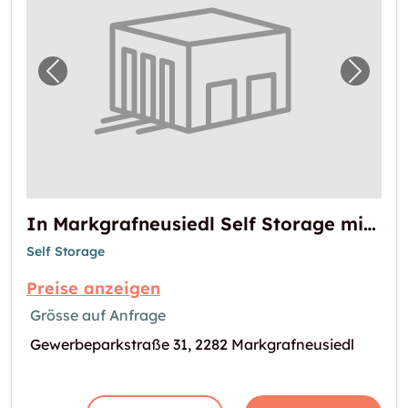
Vorheriges Bild für "In Markgrafneusiedl Se
Nächst
In Markgrafneusiedl Self Storage mieten
Self Storage
Preise anzeigen
Grösse auf Anfrage
Gewerbeparkstraße 31, 2282 Markgrafneusiedl