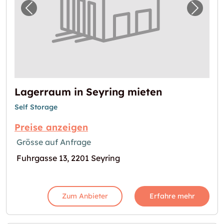
Vorheriges Bild für "Lagerraum in Seyring m
Nächst
Lagerraum in Seyring mieten
Self Storage
Preise anzeigen
Grösse auf Anfrage
Fuhrgasse 13, 2201 Seyring
Zum Anbieter
Erfahre mehr