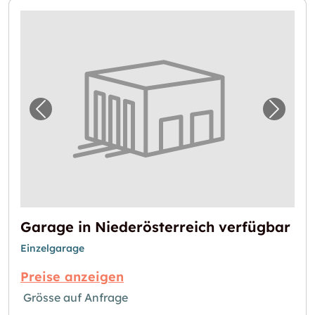
Vorheriges Bild für "Garage in Niederösterre
Nächst
Garage in Niederösterreich verfügbar
Einzelgarage
Preise anzeigen
Grösse auf Anfrage