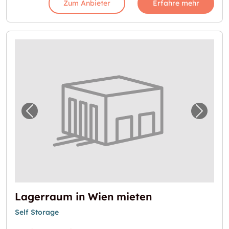
Zum Anbieter
Erfahre mehr
Vorheriges Bild für "Lagerraum in Wien mie
Nächst
Lagerraum in Wien mieten
Self Storage