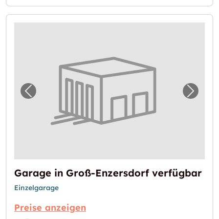
Vorheriges Bild für "Garage in Groß-Enzersd
Nächst
Garage in Groß-Enzersdorf verfügbar
Einzelgarage
Preise anzeigen