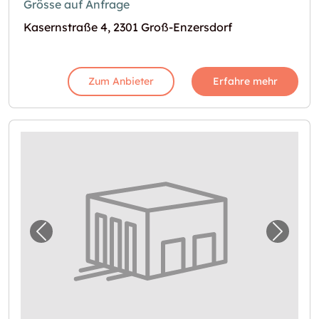
Grösse auf Anfrage
Kasernstraße 4, 2301 Groß-Enzersdorf
Zum Anbieter
Erfahre mehr
Vorheriges Bild für "Garage in Gerasdorf be
Nächst