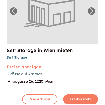
Vorheriges Bild für "Self Storage in Wien mi
Nächst
Self Storage in Wien mieten
Self Storage
Preise anzeigen
Grösse auf Anfrage
Aribogasse 26, 1220 Wien
Zum Anbieter
Erfahre mehr