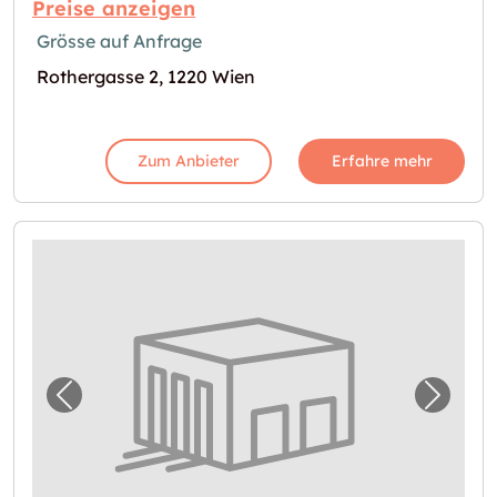
Preise anzeigen
Grösse auf Anfrage
Rothergasse 2, 1220 Wien
Zum Anbieter
Erfahre mehr
Vorheriges Bild für "Lager in Wien mieten"
Nächst