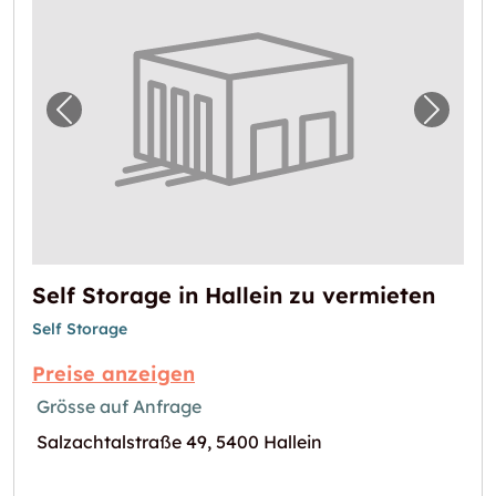
Vorheriges Bild für "Self Storage in Hallein 
Nächst
Self Storage in Hallein zu vermieten
Self Storage
Preise anzeigen
Grösse auf Anfrage
Salzachtalstraße 49, 5400 Hallein