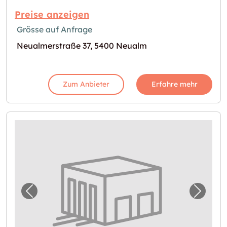
Preise anzeigen
Grösse auf Anfrage
Neualmerstraße 37, 5400 Neualm
Zum Anbieter
Erfahre mehr
Vorheriges Bild für "Garage in Amstetten"
Nächst