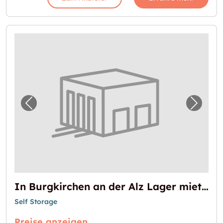
Vorheriges Bild für "In Burgkirchen an der A
Nächst
In Burgkirchen an der Alz Lager mieten
Self Storage
Preise anzeigen