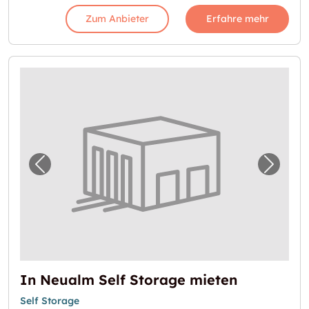
Zum Anbieter
Erfahre mehr
Vorheriges Bild für "In Neualm Self Storage
Nächst
In Neualm Self Storage mieten
Self Storage