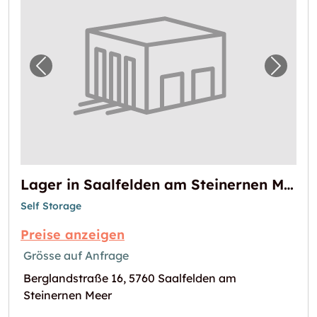
Vorheriges Bild für "Lager in Saalfelden am
Nächst
Lager in Saalfelden am Steinernen Meer zu vermieten
Self Storage
Preise anzeigen
Grösse auf Anfrage
Berglandstraße 16, 5760 Saalfelden am
Steinernen Meer