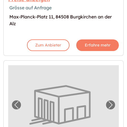
Grösse auf Anfrage
Max-Planck-Platz 11, 84508 Burgkirchen an der
Alz
Zum Anbieter
Erfahre mehr
Vorheriges Bild für "Selfstorage in Burgkirc
Nächst