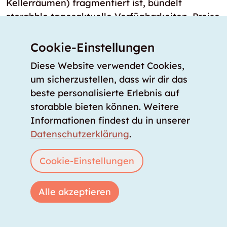
Kellerräumen) fragmentiert ist, bündelt
storabble tagesaktuelle Verfügbarkeiten, Preise
und Größen in Echtzeit an einem zentralen Ort.
Cookie-Einstellungen
Gibt es Lagerräume in und um Bundesland
Diese Website verwendet Cookies,
Oberösterreich, die sofort verfügbar sind?
um sicherzustellen, dass wir dir das
Ja, im Bundesland Oberösterreich gibt es 79
beste personalisierte Erlebnis auf
Standorte, an denen Lagerräume sofort
storabble bieten können. Weitere
bezugsbereit oder am nächsten Tag
Informationen findest du in unserer
bezugsbereit gemietet werden können. Bei
Datenschutzerklärung
.
diesen Lagerräumen handelt es sich entweder
um digital zugängliche Self Storage
Cookie-Einstellungen
Lagerboxen oder verifizierte Lagerräume, die
direkt über die Vergleichsplattform von
Alle akzeptieren
storabble gemietet werden können.
Wie viele Self Storage Standorte gibt es