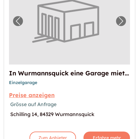
Vorheriges Bild für "In Wurmannsquick ein
Nächst
In Wurmannsquick eine Garage mieten
Einzelgarage
Preise anzeigen
Grösse auf Anfrage
Schilling 14, 84329 Wurmannsquick
Zum Anbieter
Erfahre mehr