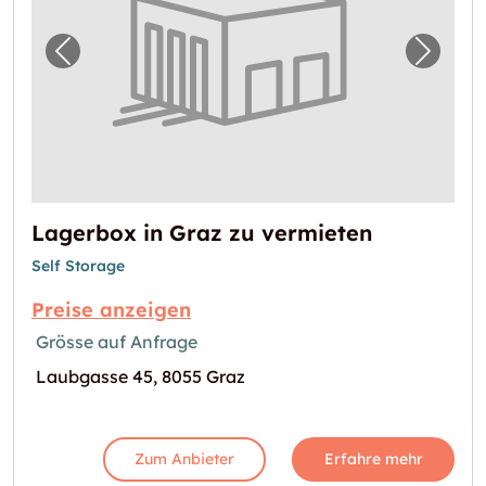
Vorheriges Bild für "Lagerbox in Graz zu ve
Nächst
Lagerbox in Graz zu vermieten
Self Storage
Preise anzeigen
Grösse auf Anfrage
Laubgasse 45, 8055 Graz
Zum Anbieter
Erfahre mehr