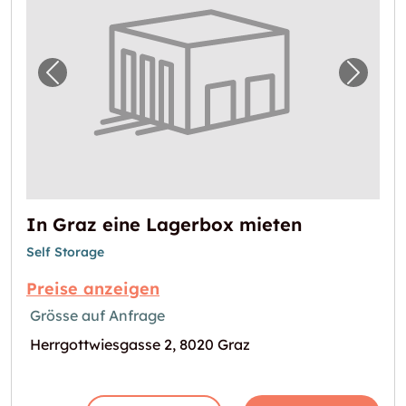
Vorheriges Bild für "In Graz eine Lagerbox 
Nächst
In Graz eine Lagerbox mieten
Self Storage
Preise anzeigen
Grösse auf Anfrage
Herrgottwiesgasse 2, 8020 Graz