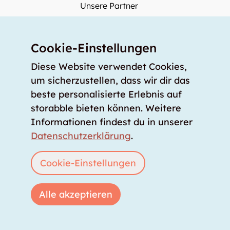
Unsere Partner
Unser Team
Unsere Preise
Cookie-Einstellungen
storabble Schweiz
Diese Website verwendet Cookies,
storabble Deutschland
um sicherzustellen, dass wir dir das
Mehr über storabble
beste personalisierte Erlebnis auf
storabble bieten können. Weitere
FAQ
Informationen findest du in unserer
Medienbeiträge
Datenschutzerklärung
.
Wie gross muss ein Lagerraum sein?
Was kostet ein Lagerraum?
Cookie-Einstellungen
Für Lageranbieter
Alle akzeptieren
Lagerraum inserieren
Anmelden