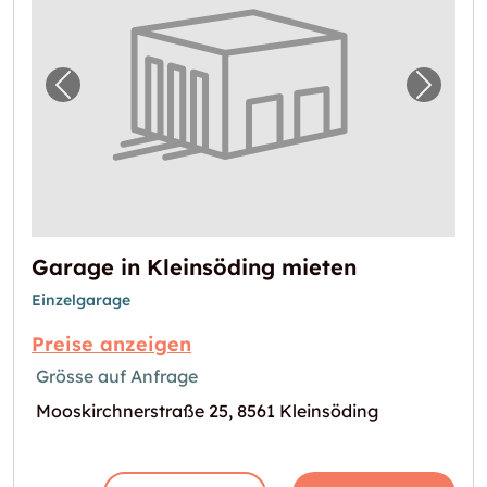
Vorheriges Bild für "Garage in Kleinsöding 
Nächst
Garage in Kleinsöding mieten
Einzelgarage
Preise anzeigen
Grösse auf Anfrage
Mooskirchnerstraße 25, 8561 Kleinsöding