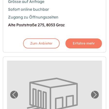
Grösse auf Anfrage
Sofort online buchbar
Zugang zu Öffnungszeiten
Alte Poststraße 275, 8053 Graz
Zum Anbieter
Erfahre mehr
Vorheriges Bild für "Garage in Graz"
Nächst