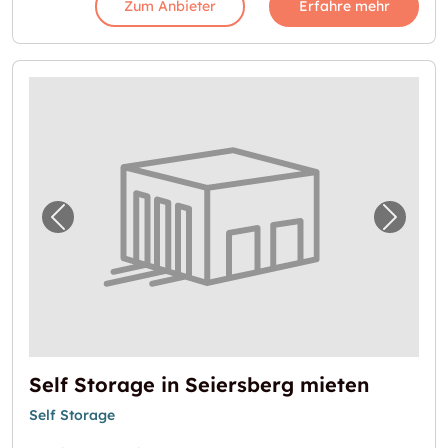
Zum Anbieter
Erfahre mehr
Vorheriges Bild für "Self Storage in Seiersb
Nächst
Self Storage in Seiersberg mieten
Self Storage