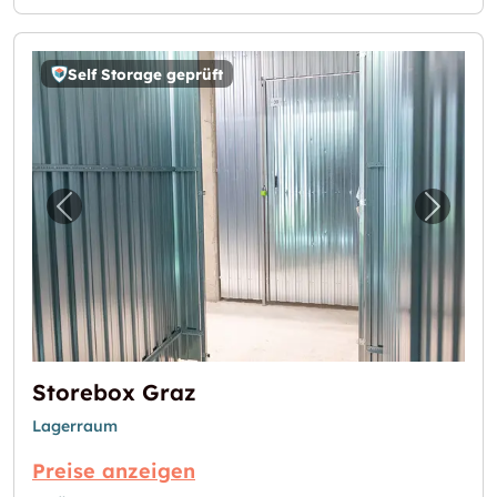
Self Storage geprüft
Vorheriges Bild für "Storebox Graz"
Nächst
Storebox Graz
Lagerraum
Preise anzeigen