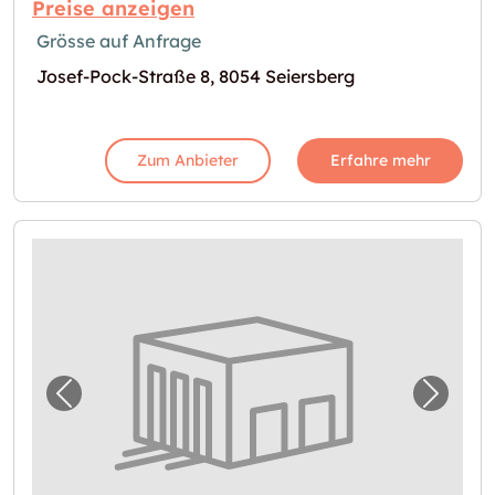
Preise anzeigen
Grösse auf Anfrage
Josef-Pock-Straße 8, 8054 Seiersberg
Zum Anbieter
Erfahre mehr
Vorheriges Bild für "Lagerbox in Graz verfüg
Nächst