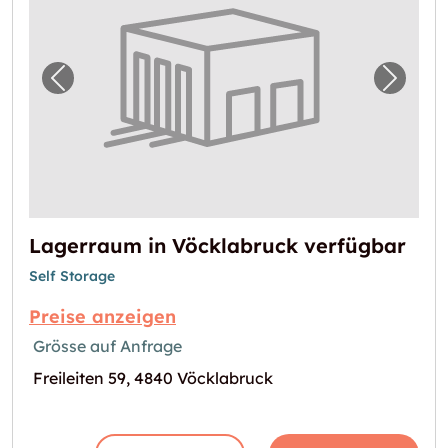
Vorheriges Bild für "Lagerraum in Vöcklabru
Nächst
Lagerraum in Vöcklabruck verfügbar
Self Storage
Preise anzeigen
Grösse auf Anfrage
Freileiten 59, 4840 Vöcklabruck