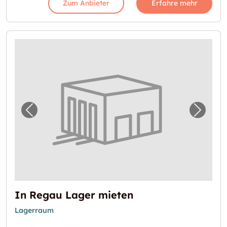
Zum Anbieter
Erfahre mehr
Vorheriges Bild für "In Regau Lager mieten"
Nächst
In Regau Lager mieten
Lagerraum