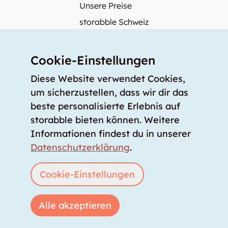
Unsere Preise
storabble Schweiz
storabble Deutschland
Mehr über storabble
Cookie-Einstellungen
FAQ
Diese Website verwendet Cookies,
Medienbeiträge
um sicherzustellen, dass wir dir das
beste personalisierte Erlebnis auf
Wie gross muss ein Lagerraum sein?
storabble bieten können. Weitere
Was kostet ein Lagerraum?
Informationen findest du in unserer
Für Lageranbieter
Datenschutzerklärung
.
Lagerraum inserieren
Anmelden
Cookie-Einstellungen
Alle akzeptieren
Copyright © 2026 storabble
|
Datenschutzerklärung
|
AGB
|
Impressum
|
info@storabble.com