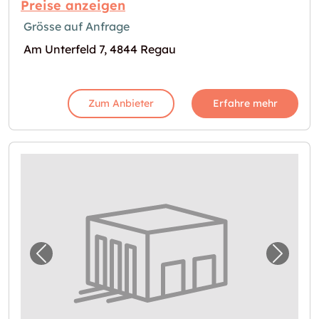
Preise anzeigen
Grösse auf Anfrage
Am Unterfeld 7, 4844 Regau
Zum Anbieter
Erfahre mehr
Vorheriges Bild für "Lagerraum in Preising 
Nächst