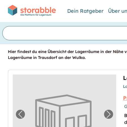
Dein Ratgeber
Über u
Hier findest du eine Übersicht der Lagerräume in der Nähe vo
Lagerräume in Trausdorf an der Wulka.
L
P
G
B
Vorheriges Bild für "Lagerraum in Trausdo
Nächste
d