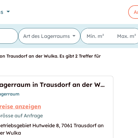
ns
A
Art des Lagerraums
n Trausdorf an der Wulka. Es gibt 2 Treffer für
Lagerraum in Trausdorf an der Wulka mieten
agerraum
reise anzeigen
rösse auf Anfrage
etriebsgebiet Hutweide 8, 7061 Trausdorf an
rf an der Wulka mieten"
s Bild für "Lagerraum in Trausdorf an der Wulka m
er Wulka