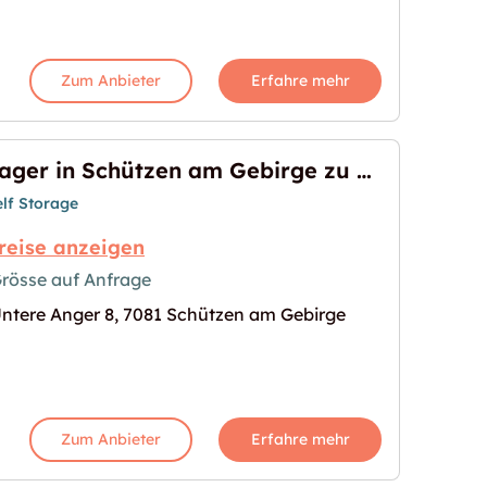
Zum Anbieter
Erfahre mehr
Lager in Schützen am Gebirge zu vermieten
elf Storage
reise anzeigen
rösse auf Anfrage
ntere Anger 8, 7081 Schützen am Gebirge
 Gebirge zu vermieten"
s Bild für "Lager in Schützen am Gebirge zu vermi
Zum Anbieter
Erfahre mehr