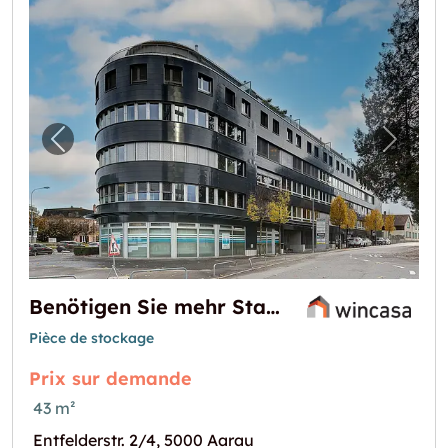
Image précédente pour "Benötigen Sie meh
Image 
Benötigen Sie mehr Stauraum?
Pièce de stockage
Prix sur demande
43 m²
Entfelderstr. 2/4, 5000 Aarau