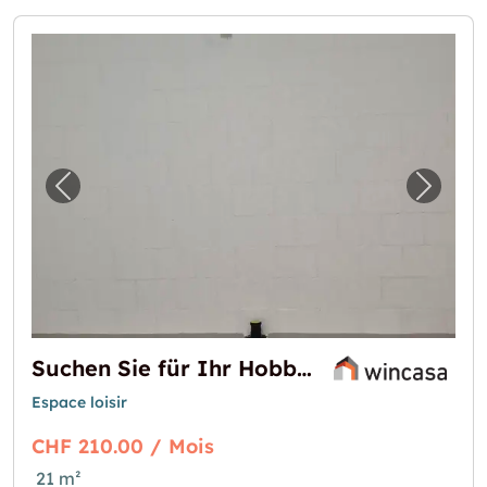
Image précédente pour "Suchen Sie für Ihr
Image 
Suchen Sie für Ihr Hobby einen Raum?
Espace loisir
CHF 210.00 / Mois
21 m²