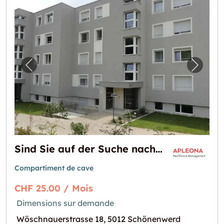
Image précédente pour "Sind Sie auf der Su
Image 
Sind Sie auf der Suche nach einem Kellerraum ?
Compartiment de cave
CHF 25.00 / Mois
Dimensions sur demande
Wöschnauerstrasse 18, 5012 Schönenwerd