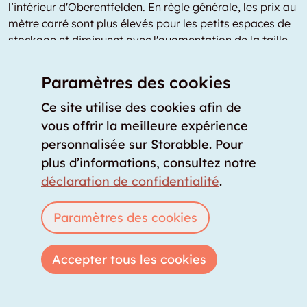
l’intérieur d'Oberentfelden. En règle générale, les prix au
mètre carré sont plus élevés pour les petits espaces de
stockage et diminuent avec l'augmentation de la taille
du garde-meuble. Ce prix moyen a été déterminé dans
une étude de 2025 par l'entreprise d'analyse de données
Paramètres des cookies
storabble-Analytics.
Ce site utilise des cookies afin de
Tarif self-stockage Oberentfelden
vous offrir la meilleure expérience
: combien coûte une location de
personnalisée sur Storabble. Pour
box en self-stockage à
plus d’informations, consultez notre
Oberentfelden?
déclaration de confidentialité
.
Une location de box de type self-stockage à
Paramètres des cookies
Oberentfelden coûte en moyenne CHF 38 par mois et
par mètre carré. C'est le prix moyen pour le self-
stockage à Oberentfelden. Les coûts varient en fonction
Accepter tous les cookies
du taux d'occupation du site de self-stockage, de
l'équipement sur place, de la flexibilité des conditions
contractuelles et de l'emplacement concret du site à