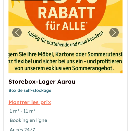
Image précédente pour "Storebox-Lager Aa
Image 
Storebox-Lager Aarau
Box de self-stockage
Montrer les prix
1 m² - 11 m²
Booking en ligne
Accès 24/7