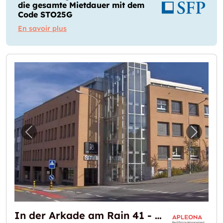
die gesamte Mietdauer mit dem
Code STO25G
En savoir plus
Image précédente pour "In der Arkade am Ra
Image 
In der Arkade am Rain 41 - Stadt Aarau