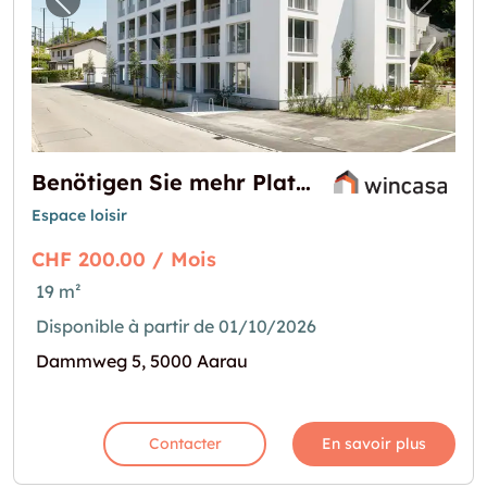
Image précédente pour "Benötigen Sie mehr
Image 
Benötigen Sie mehr Platz?
Espace loisir
CHF 200.00 / Mois
19 m²
Disponible à partir de 01/10/2026
Dammweg 5, 5000 Aarau
Contacter
En savoir plus