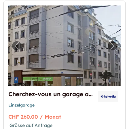
Vorheriges Bild für "Cherchez-vous un garage
Nächst
Cherchez-vous un garage au centre-ville ?
Einzelgarage
CHF 260.00 / Monat
Grösse auf Anfrage