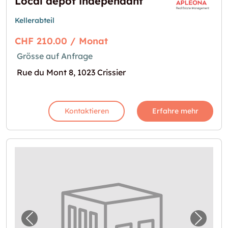
Local dépôt indépendant
Kellerabteil
CHF 210.00 / Monat
Grösse auf Anfrage
Rue du Mont 8, 1023 Crissier
Kontaktieren
Erfahre mehr
Vorheriges Bild für "A deux pas du centre de 
Nächst