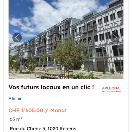
Vorheriges Bild für "Vos futurs locaux en un c
Nächste
Vos futurs locaux en un clic !
Atelier
CHF 1'605.00 / Monat
65 m²
Rue du Chêne 5, 1020 Renens