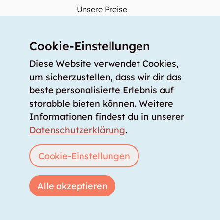
Unsere Preise
storabble Deutschland
storabble Österreich
Cookie-Einstellungen
Mehr über storabble
Diese Website verwendet Cookies,
FAQ
um sicherzustellen, dass wir dir das
beste personalisierte Erlebnis auf
Medienbeiträge
storabble bieten können. Weitere
Wie gross muss ein Lagerraum sein?
Informationen findest du in unserer
Was kostet ein Lagerraum?
Datenschutzerklärung
.
Für Lageranbieter
Cookie-Einstellungen
Lagerraum inserieren
Anmelden
Alle akzeptieren
Copyright © 2026 storabble
|
Datenschutzerklärung
|
AGB
|