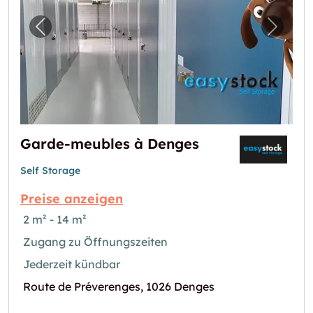
Vorheriges Bild für "Garde-meubles à Denge
Nächst
Garde-meubles à Denges
Self Storage
Preise anzeigen
2 m² - 14 m²
Zugang zu Öffnungszeiten
Jederzeit kündbar
Route de Préverenges, 1026 Denges