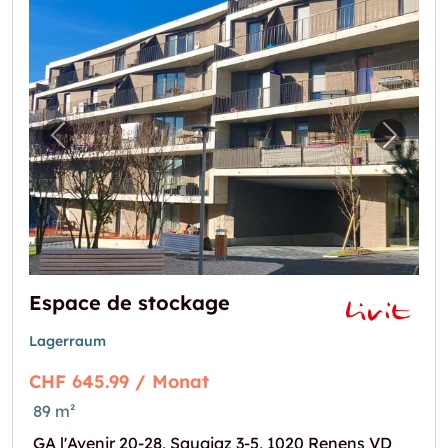
Vorheriges Bild für "Espace de stockage"
Nächst
Espace de stockage
Lagerraum
CHF 645.99 / Monat
89 m²
GA l'Avenir 20-28, Saugiaz 3-5, 1020 Renens VD