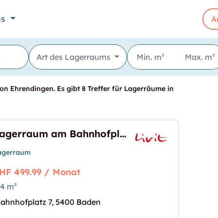
ns
A
Art des Lagerraums
on Ehrendingen. Es gibt 8 Treffer für Lagerräume in
Lagerraum am Bahnhofplatz 7 in Baden
agerraum
HF 499.99 / Monat
4 m²
platz 7 in Baden"
s Bild für "Lagerraum am Bahnhofplatz 7 in Baden
ahnhofplatz 7, 5400 Baden