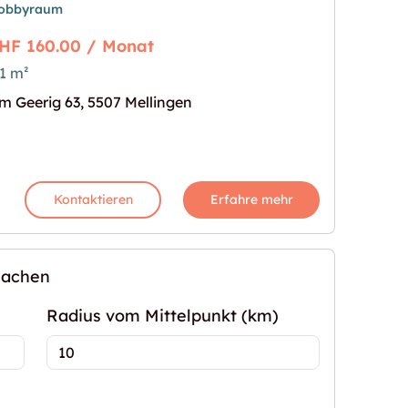
obbyraum
HF 160.00 / Monat
1 m²
en"
s Bild für "Bastelraum zu vermieten"
m Geerig 63, 5507 Mellingen
Kontaktieren
Erfahre mehr
machen
Radius vom Mittelpunkt (km)