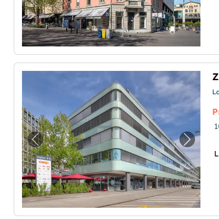
L
P
1
Vorheriges Bild für "Zentral gelegener L
Nächste
L