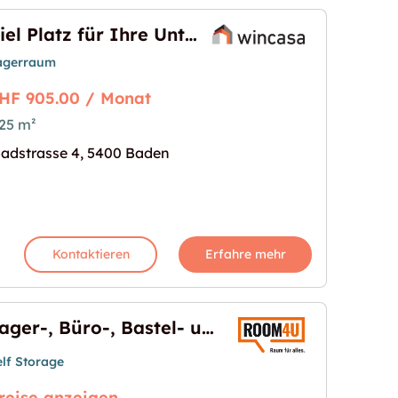
Viel Platz für Ihre Unterlagen
agerraum
HF 905.00 / Monat
25 m²
adstrasse 4, 5400 Baden
erlagen"
s Bild für "Viel Platz für Ihre Unterlagen"
Kontaktieren
Erfahre mehr
Lager-, Büro-, Bastel- und Hobbyräume in Spreitenbach
elf Storage
reise anzeigen