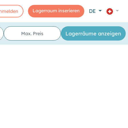
Lagerraum inserieren
DE
nmelden
"