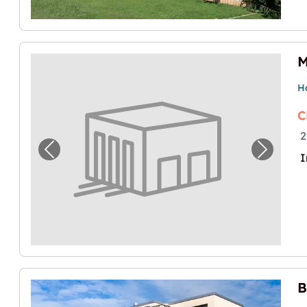
H
C
2
Vorheriges Bild für "Mehr Platz für Hobby u
Nächste
I
B