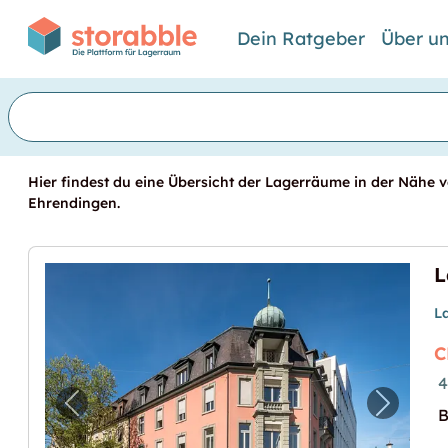
Dein Ratgeber
Über u
Hier findest du eine Übersicht der Lagerräume in der Nähe v
Ehrendingen.
L
C
4
Vorheriges Bild für "Lagerraum am Bahnhof
Nächste
B