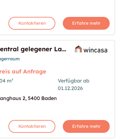
Kontaktieren
Erfahre mehr
Zentral gelegener Lagerraum beim Bahnhof Baden zu vermieten
agerraum
reis auf Anfrage
04 m²
Verfügbar ab
01.12.2026
agerraum beim Bahnhof Baden zu vermieten"
s Bild für "Zentral gelegener Lagerraum beim Ba
anghaus 2, 5400 Baden
Kontaktieren
Erfahre mehr