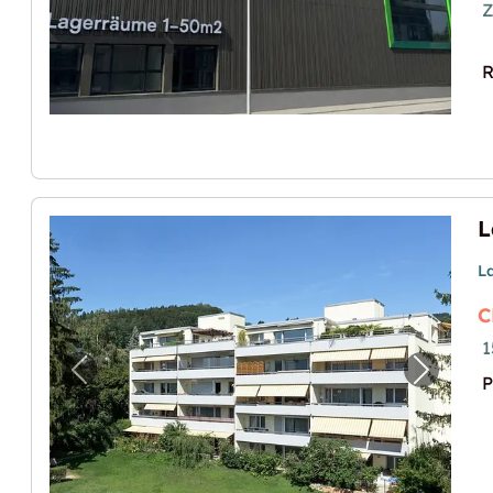
Z
R
L
C
1
Vorheriges Bild für "Lagerraum im Zentrum
Nächste
P