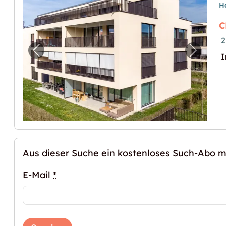
H
C
2
Vorheriges Bild für "Bastelraum zu vermiet
Nächste
I
Aus dieser Suche ein kostenloses Such-Abo 
E-Mail
*