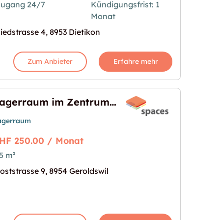
ugang 24/7
Kündigungsfrist: 1
Monat
iedstrasse 4, 8953 Dietikon
Zum Anbieter
Erfahre mehr
Lagerraum im Zentrum von Geroldswil
agerraum
HF 250.00 / Monat
5 m²
 von Geroldswil"
s Bild für "Lagerraum im Zentrum von Geroldswil"
oststrasse 9, 8954 Geroldswil