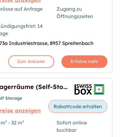
rösse auf Anfrage
Zugang zu
Öffnungszeiten
- und Hobbyräume in Spreitenbach"
s Bild für "Lager-, Büro-, Bastel- und Hobbyräume 
ündigungsfrist: 14
age
73a Industriestrasse, 8957 Spreitenbach
Zum Anbieter
Erfahre mehr
Lagerräume (Self-Storage) in Dietikon
elf Storage
Rabattcode erhalten
reise anzeigen
 m² - 32 m²
Sofort online
age) in Dietikon"
s Bild für "Lagerräume (Self-Storage) in Dietikon"
buchbar