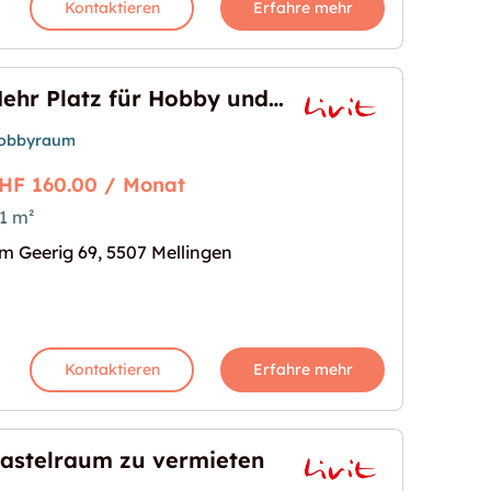
Kontaktieren
Erfahre mehr
Mehr Platz für Hobby und Lagerung  21 m² im Geerig 69!
obbyraum
HF 160.00 / Monat
1 m²
nd Lagerung  21 m² im Geerig 69!"
s Bild für "Mehr Platz für Hobby und Lagerung  21 
m Geerig 69, 5507 Mellingen
Kontaktieren
Erfahre mehr
astelraum zu vermieten